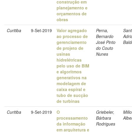
construção em
planejamento e
orçamentos de
obras
Curitiba
9-Set-2019
Valor agregado
Perna,
Sant
ao processo de
Bernardo
Adri
gerenciamento
José Pinto
Bald
de projeto de
do Couto
usinas
Nunes
hidrelétricas
pelo uso de BIM
e algoritmos
generativos na
modelagem de
caixa espiral e
tubo de sucção
de turbinas
Curitiba
9-Set-2019
O
Griebeler,
Mill
processamento
Bárbara
Albe
da informação
Rodrigues
em arquitetura e