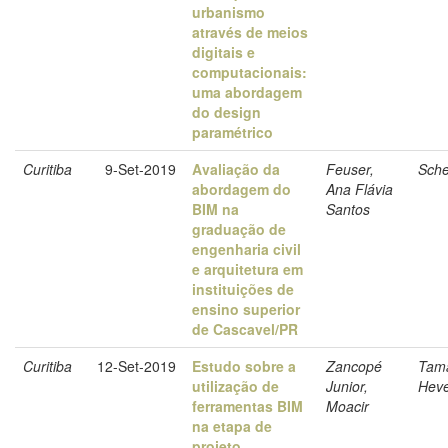
urbanismo
através de meios
digitais e
computacionais:
uma abordagem
do design
paramétrico
Curitiba
9-Set-2019
Avaliação da
Feuser,
Sche
abordagem do
Ana Flávia
BIM na
Santos
graduação de
engenharia civil
e arquitetura em
instituições de
ensino superior
de Cascavel/PR
Curitiba
12-Set-2019
Estudo sobre a
Zancopé
Tama
utilização de
Junior,
Heve
ferramentas BIM
Moacir
na etapa de
projeto