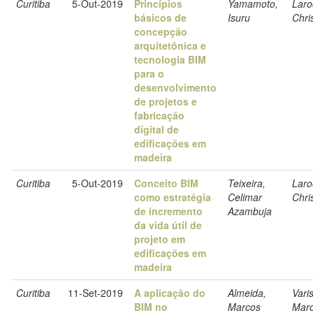
Curitiba
5-Out-2019
Princípios
Yamamoto,
Laro
básicos de
Isuru
Chri
concepção
arquitetônica e
tecnologia BIM
para o
desenvolvimento
de projetos e
fabricação
digital de
edificações em
madeira
Curitiba
5-Out-2019
Conceito BIM
Teixeira,
Laro
como estratégia
Celimar
Chri
de incremento
Azambuja
da vida útil de
projeto em
edificações em
madeira
Curitiba
11-Set-2019
A aplicação do
Almeida,
Vari
BIM no
Marcos
Marc