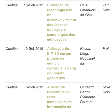
Curitiba
10-Set-2019
Utilização da
Reis,
Tama
tecnologia bim
Emanuele
Heve
no
da Silva
desenvolvimento
das fases de
operação e
manutenção das
edificações
Curitiba
10-Set-2019
Aplicação do
Rocha,
Frei
BIM 6D em um
Diego
projeto de
Nogossek
edifício
da
comercial a partir
do projeto
generativo
Curitiba
9-Set-2019
Análise da
Gevaerd,
Silv
relevância do
Carine
Helo
tema:
Diamente
modelagem da
Ferreira
informação da