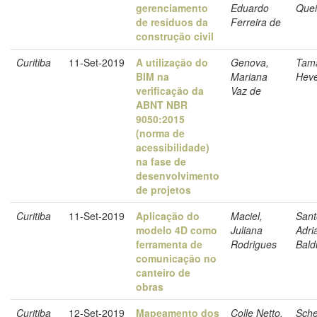
gerenciamento
Eduardo
Quei
de resíduos da
Ferreira de
construção civil
Curitiba
11-Set-2019
A utilização do
Genova,
Tama
BIM na
Mariana
Heve
verificação da
Vaz de
ABNT NBR
9050:2015
(norma de
acessibilidade)
na fase de
desenvolvimento
de projetos
Curitiba
11-Set-2019
Aplicação do
Maciel,
Sant
modelo 4D como
Juliana
Adri
ferramenta de
Rodrigues
Bald
comunicação no
canteiro de
obras
Curitiba
12-Set-2019
Mapeamento dos
Colle Netto,
Sche