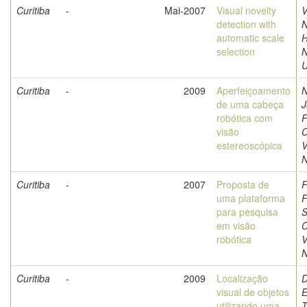
Curitiba
-
Mai-2007
Visual novelty
V
detection with
N
automatic scale
H
selection
U
Curitiba
-
2009
Aperfeiçoamento
N
de uma cabeça
J
robótica com
F
visão
C
estereoscópica
V
N
Curitiba
-
2007
Proposta de
F
uma plataforma
F
para pesquisa
S
em visão
C
robótica
V
N
Curitiba
-
2009
Localização
D
visual de objetos
E
utilizando uma
T