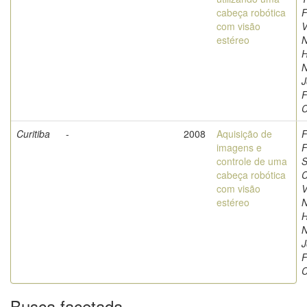
cabeça robótica
F
com visão
V
estéreo
N
H
N
J
F
C
Curitiba
-
2008
Aquisição de
F
imagens e
F
controle de uma
S
cabeça robótica
C
com visão
V
estéreo
N
H
N
J
F
C
Busca facetada