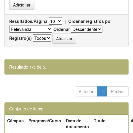
Resultados/Página
|
Ordenar registros por
Ordenar
Registro(s)
Resultado 1-5 de 5.
Anterior
1
Póximo
Conjunto de itens:
Câmpus
Programa/Curso
Data do
Título
A
documento