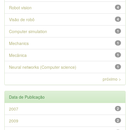
Robot vision
4
Visão de robô
4
Computer simulation
1
Mechanics
1
Mecânica
1
Neural networks (Computer science)
1
próximo >
Data de Publicação
2007
2
2009
2