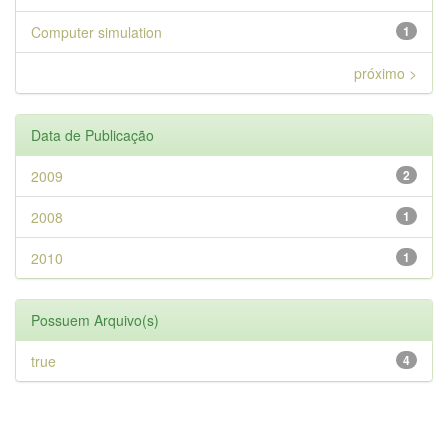
Computer simulation
1
próximo >
Data de Publicação
2009
2
2008
1
2010
1
Possuem Arquivo(s)
true
4