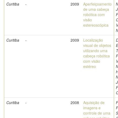
Curitiba
-
2009
Aperfeiçoamento
N
de uma cabeça
J
robótica com
F
visão
C
estereoscópica
V
N
Curitiba
-
2009
Localização
D
visual de objetos
E
utilizando uma
T
cabeça robótica
F
com visão
V
estéreo
N
H
N
J
F
C
Curitiba
-
2008
Aquisição de
F
imagens e
F
controle de uma
S