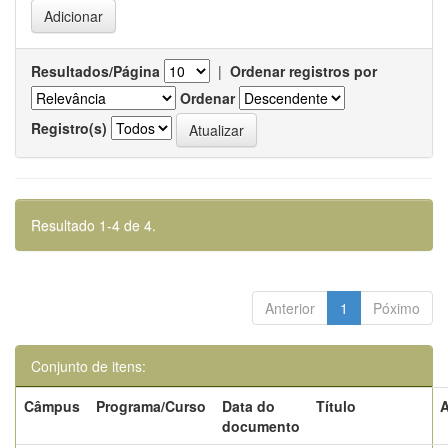
Resultados/Página
|
Ordenar registros por
Ordenar
Registro(s)
Resultado 1-4 de 4.
Anterior
1
Póximo
Conjunto de itens:
Câmpus
Programa/Curso
Data do
Título
A
documento