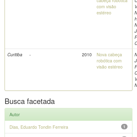
cabeça robótica
C
com visão
V
estéreo
N
H
N
J
F
C
Curitiba
-
2010
Nova cabeça
N
robótica com
J
visão estéreo
F
C
V
N
Busca facetada
Autor
Dias, Eduardo Tondin Ferreira
1