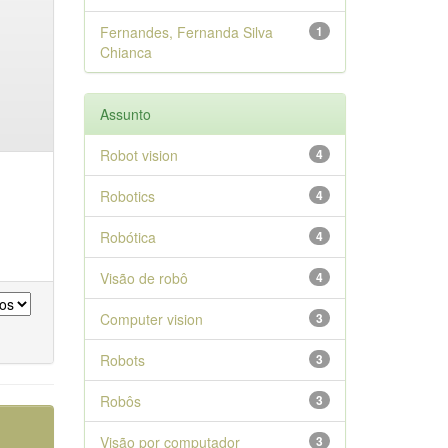
Fernandes, Fernanda Silva
1
Chianca
Assunto
Robot vision
4
Robotics
4
Robótica
4
Visão de robô
4
Computer vision
3
Robots
3
Robôs
3
Visão por computador
3