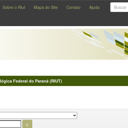
Sobre o Riut
Mapa do Site
Contato
Ajuda
lógica Federal do Paraná (RIUT)