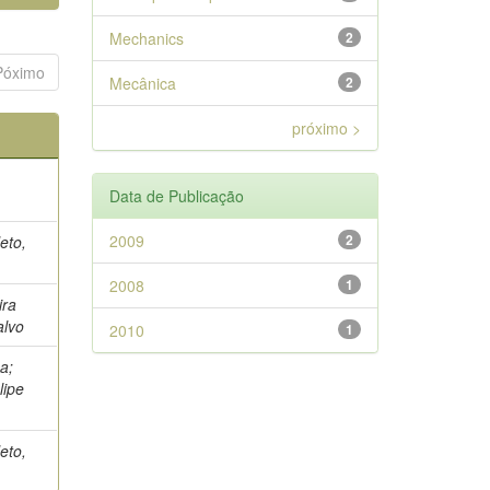
Mechanics
2
Póximo
Mecânica
2
próximo >
Data de Publicação
2009
2
eto,
2008
1
ira
alvo
2010
1
a;
lipe
eto,