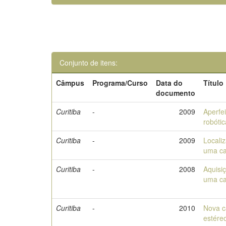
Conjunto de itens:
Câmpus
Programa/Curso
Data do
Título
documento
Curitiba
-
2009
Aperfe
robóti
Curitiba
-
2009
Localiz
uma ca
Curitiba
-
2008
Aquisi
uma ca
Curitiba
-
2010
Nova c
estére