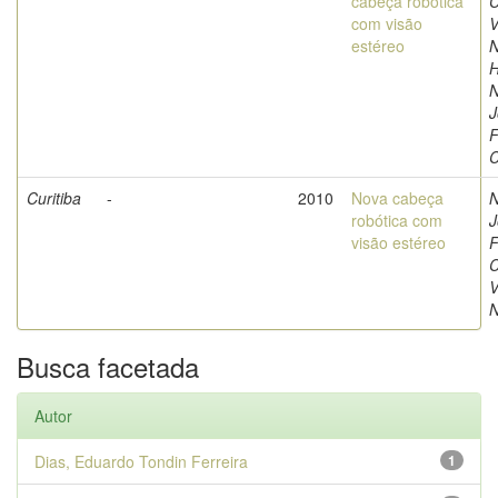
cabeça robótica
C
com visão
V
estéreo
N
H
N
J
F
C
Curitiba
-
2010
Nova cabeça
N
robótica com
J
visão estéreo
F
C
V
N
Busca facetada
Autor
Dias, Eduardo Tondin Ferreira
1