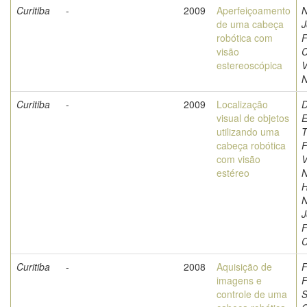
Curitiba
-
2009
Aperfeiçoamento
N
de uma cabeça
J
robótica com
F
visão
C
estereoscópica
V
N
Curitiba
-
2009
Localização
D
visual de objetos
E
utilizando uma
T
cabeça robótica
F
com visão
V
estéreo
N
H
N
J
F
C
Curitiba
-
2008
Aquisição de
F
imagens e
F
controle de uma
S