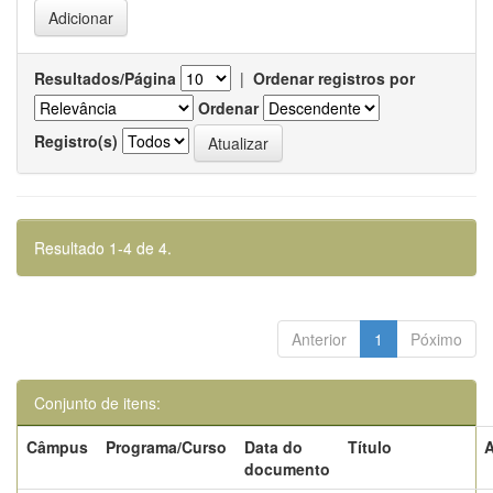
Resultados/Página
|
Ordenar registros por
Ordenar
Registro(s)
Resultado 1-4 de 4.
Anterior
1
Póximo
Conjunto de itens:
Câmpus
Programa/Curso
Data do
Título
A
documento