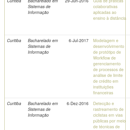
Curitiba
Bacharelado em
29-Jun-2016
Guia de práticas
Sistemas de
colaborativas
Informação
aplicadas ao
ensino à distância
Curitiba
Bacharelado em
6-Jul-2017
Modelagem e
Sistemas de
desenvolvimento
Informação
de protótipo de
Workflow de
gerenciamento
de processos de
análise de limite
de crédito em
instituições
financeiras
Curitiba
Bacharelado em
6-Dez-2016
Detecção e
Sistemas de
rastreamento de
Informação
ciclistas em vias
públicas por meio
de técnicas de