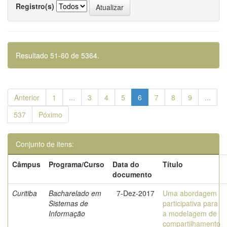
Registro(s)
Resultado 51-60 de 5364.
Anterior
1
...
3
4
5
6
7
8
9
...
537
Póximo
Conjunto de itens:
Câmpus
Programa/Curso
Data do
Título
documento
Curitiba
Bacharelado em
7-Dez-2017
Uma abordagem
Sistemas de
participativa para
Informação
a modelagem de
compartilhamento