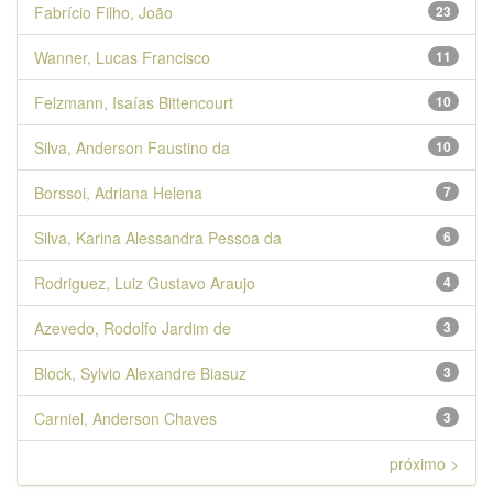
Fabrício Filho, João
23
Wanner, Lucas Francisco
11
Felzmann, Isaías Bittencourt
10
Silva, Anderson Faustino da
10
Borssoi, Adriana Helena
7
Silva, Karina Alessandra Pessoa da
6
Rodriguez, Luiz Gustavo Araujo
4
Azevedo, Rodolfo Jardim de
3
Block, Sylvio Alexandre Biasuz
3
Carniel, Anderson Chaves
3
próximo >