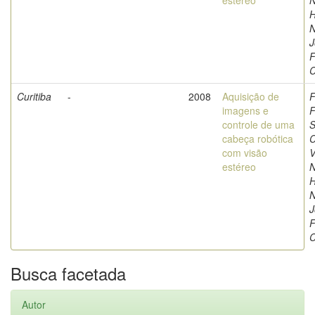
estéreo
N
H
N
J
F
C
Curitiba
-
2008
Aquisição de
F
imagens e
F
controle de uma
S
cabeça robótica
C
com visão
V
estéreo
N
H
N
J
F
C
Busca facetada
Autor