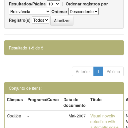
Resultados/Página
|
Ordenar registros por
Ordenar
Registro(s)
Resultado 1-5 de 5.
Anterior
1
Póximo
Conjunto de itens:
Câmpus
Programa/Curso
Data do
Título
A
documento
Curitiba
-
Mai-2007
Visual novelty
V
detection with
N
automatic scale
H