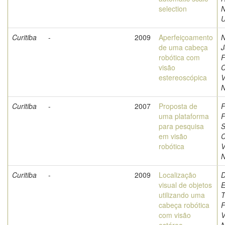
selection
U
Curitiba
-
2009
Aperfeiçoamento
N
de uma cabeça
J
robótica com
F
visão
C
estereoscópica
V
N
Curitiba
-
2007
Proposta de
F
uma plataforma
F
para pesquisa
S
em visão
C
robótica
V
N
Curitiba
-
2009
Localização
D
visual de objetos
E
utilizando uma
T
cabeça robótica
F
com visão
V