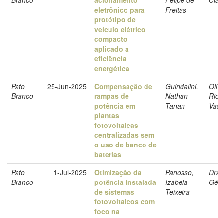
eletrônico para
Freitas
protótipo de
veículo elétrico
compacto
aplicado a
eficiência
energética
Pato
25-Jun-2025
Compensação de
Guindalini,
Oli
Branco
rampas de
Nathan
Ri
potência em
Tanan
Va
plantas
fotovoltaicas
centralizadas sem
o uso de banco de
baterias
Pato
1-Jul-2025
Otimização da
Panosso,
Dr
Branco
potência instalada
Izabela
Gé
de sistemas
Teixeira
fotovoltaicos com
foco na