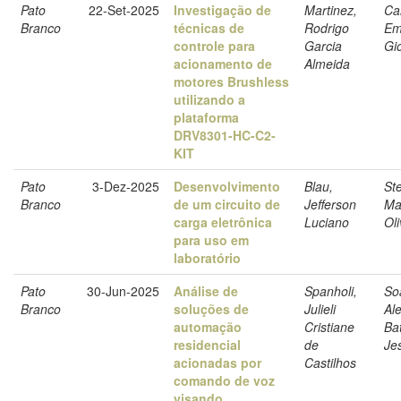
Pato
22-Set-2025
Investigação de
Martinez,
Car
Branco
técnicas de
Rodrigo
Em
controle para
Garcia
Gi
acionamento de
Almeida
motores Brushless
utilizando a
plataforma
DRV8301-HC-C2-
KIT
Pato
3-Dez-2025
Desenvolvimento
Blau,
Ste
Branco
de um circuito de
Jefferson
Ma
carga eletrônica
Luciano
Oli
para uso em
laboratório
Pato
30-Jun-2025
Análise de
Spanholi,
So
Branco
soluções de
Julieli
Al
automação
Cristiane
Bat
residencial
de
Je
acionadas por
Castilhos
comando de voz
visando