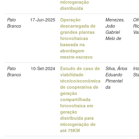
microgeração
distribuída
Pato
17-Jun-2025
Operação
Menezes,
Oli
Branco
descarregada de
João
Ri
grandes plantas
Gabriel
Va
fotovoltaicas
Melo de
baseada na
abordagem
mestre-escravo
Pato
10-Set-2024
Estudo de caso de
Silva, Ários
Iri
Branco
viabilidade
Eduardo
St
técnico/econômica
Pimentel
de cooperativa de
da
geração
compartilhada
fotovoltaica em
geração
distribuída para
microgeração de
até 75KW