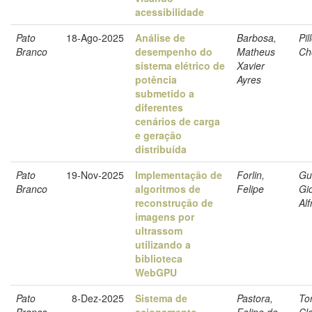
acessibilidade
Pato
18-Ago-2025
Análise de
Barbosa,
Pil
Branco
desempenho do
Matheus
Ch
sistema elétrico de
Xavier
potência
Ayres
submetido a
diferentes
cenários de carga
e geração
distribuída
Pato
19-Nov-2025
Implementação de
Forlin,
Gu
Branco
algoritmos de
Felipe
Gi
reconstrução de
Al
imagens por
ultrassom
utilizando a
biblioteca
WebGPU
Pato
8-Dez-2025
Sistema de
Pastora,
Tor
Branco
acionamento
Felipe de
Cl