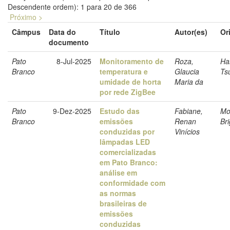
Descendente ordem): 1 para 20 de 366
Próximo >
Câmpus
Data do
Título
Autor(es)
Or
documento
Pato
8-Jul-2025
Monitoramento de
Roza,
Har
Branco
temperatura e
Glaucia
Ts
umidade de horta
Maria da
por rede ZigBee
Pato
9-Dez-2025
Estudo das
Fabiane,
Mo
Branco
emissões
Renan
Br
conduzidas por
Vinícios
lâmpadas LED
comercializadas
em Pato Branco:
análise em
conformidade com
as normas
brasileiras de
emissões
conduzidas