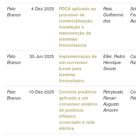
Pato
4-Dez-2025
PDCA aplicado ao
Reis,
Sc
Branco
processo de
Guilherme
Fe
comercialização,
dos
Av
instalação e
manutenção de
sistemas
fotovoltaicos
Pato
30-Jun-2025
Implementação de
Eller, Pedro
Ca
Branco
um conversor
Henrique
Ra
boost para
Soccio
sistema
fotovoltaico
Pato
10-Dez-2025
Controle preditivo
Petrykoski,
Co
Branco
aplicado a um
Renan
Pat
conversor estático
Augusto
de potência
Amorim
trifásico
conectado à rede
elétrica