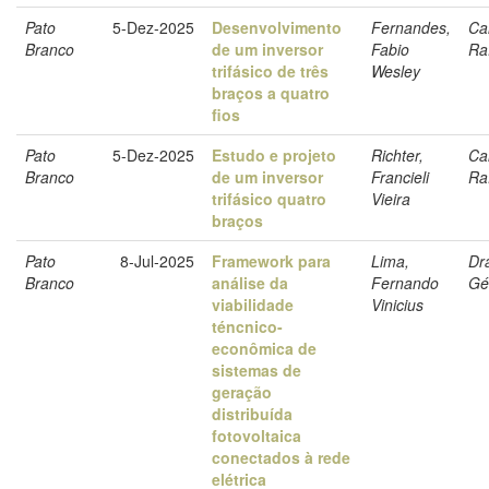
Pato
5-Dez-2025
Desenvolvimento
Fernandes,
Ca
Branco
de um inversor
Fabio
Ra
trifásico de três
Wesley
braços a quatro
fios
Pato
5-Dez-2025
Estudo e projeto
Richter,
Ca
Branco
de um inversor
Francieli
Ra
trifásico quatro
Vieira
braços
Pato
8-Jul-2025
Framework para
Lima,
Dr
Branco
análise da
Fernando
Gé
viabilidade
Vinicius
téncnico-
econômica de
sistemas de
geração
distribuída
fotovoltaica
conectados à rede
elétrica