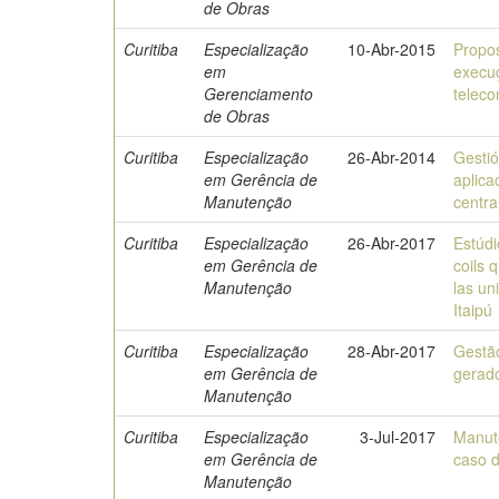
de Obras
Curitiba
Especialização
10-Abr-2015
Propos
em
execuç
Gerenciamento
telec
de Obras
Curitiba
Especialização
26-Abr-2014
Gestió
em Gerência de
aplica
Manutenção
centra
Curitiba
Especialização
26-Abr-2017
Estúdi
em Gerência de
coils 
Manutenção
las un
Itaipú
Curitiba
Especialização
28-Abr-2017
Gestão
em Gerência de
gerado
Manutenção
Curitiba
Especialização
3-Jul-2017
Manute
em Gerência de
caso 
Manutenção