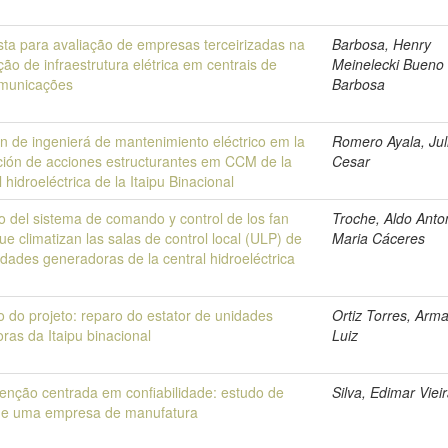
ta para avaliação de empresas terceirizadas na
Barbosa, Henry
ão de infraestrutura elétrica em centrais de
Meinelecki Bueno
omunicações
Barbosa
n de ingenierá de mantenimiento eléctrico em la
Romero Ayala, Jul
ción de acciones estructurantes em CCM de la
Cesar
l hidroeléctrica de la Itaipu Binacional
o del sistema de comando y control de los fan
Troche, Aldo Anto
que climatizan las salas de control local (ULP) de
Maria Cáceres
idades generadoras de la central hidroeléctrica
 do projeto: reparo do estator de unidades
Ortiz Torres, Arm
ras da Itaipu binacional
Luiz
nção centrada em confiabilidade: estudo de
Silva, Edimar Viei
de uma empresa de manufatura