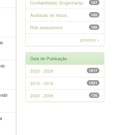
Confiabilidade (Engenharia)
167
Avaliação de riscos
160
Risk assessment
160
próximo >
io
Data de Publicação
nio
2020 - 2026
1017
2010 - 2019
1921
ando
2000 - 2009
136
ra