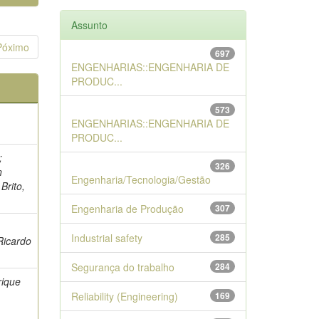
Assunto
Póximo
697
ENGENHARIAS::ENGENHARIA DE
PRODUC...
573
ENGENHARIAS::ENGENHARIA DE
PRODUC...
;
326
n
Engenharia/Tecnologia/Gestão
Brito,
Engenharia de Produção
307
Industrial safety
285
 Ricardo
Segurança do trabalho
284
rique
Reliability (Engineering)
169