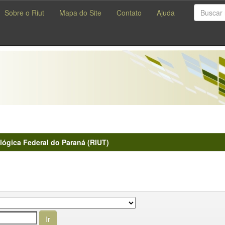
Sobre o Riut
Mapa do Site
Contato
Ajuda
lógica Federal do Paraná (RIUT)