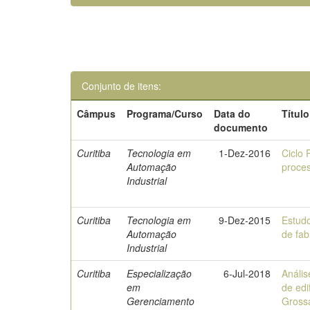
Conjunto de itens:
Câmpus
Programa/Curso
Data do
Título
documento
Curitiba
Tecnologia em
1-Dez-2016
Ciclo
Automação
proces
Industrial
Curitiba
Tecnologia em
9-Dez-2015
Estud
Automação
de fab
Industrial
Curitiba
Especialização
6-Jul-2018
Anális
em
de edi
Gerenciamento
Gross