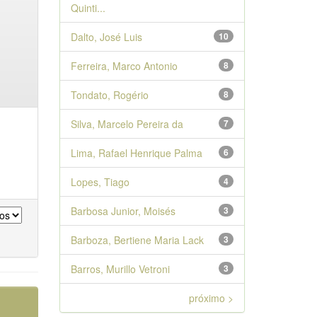
Quinti...
Dalto, José Luis
10
Ferreira, Marco Antonio
8
Tondato, Rogério
8
Silva, Marcelo Pereira da
7
Lima, Rafael Henrique Palma
6
Lopes, Tiago
4
Barbosa Junior, Moisés
3
Barboza, Bertiene Maria Lack
3
Barros, Murillo Vetroni
3
próximo >