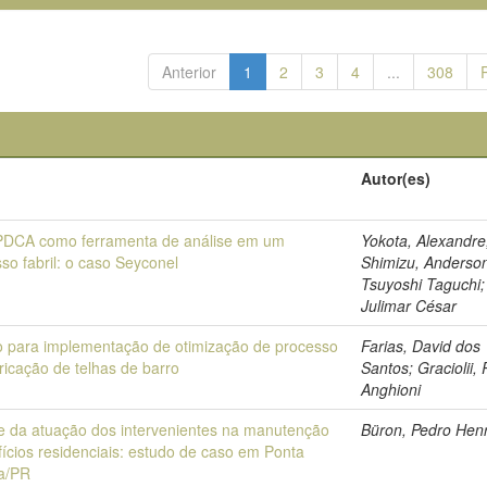
Anterior
1
2
3
4
...
308
Autor(es)
 PDCA como ferramenta de análise em um
Yokota, Alexandre
so fabril: o caso Seyconel
Shimizu, Anderso
Tsuyoshi Taguchi; 
Julimar César
o para implementação de otimização de processo
Farias, David dos
ricação de telhas de barro
Santos; Graciolii,
Anghioni
e da atuação dos intervenientes na manutenção
Büron, Pedro Hen
fícios residenciais: estudo de caso em Ponta
a/PR