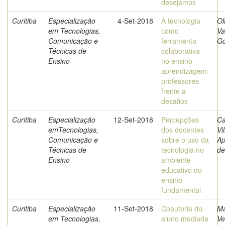
desejamos
Curitiba
Especialização
4-Set-2018
A tecnologia
Ol
em Tecnologias,
como
Va
Comunicação e
ferramenta
Go
Técnicas de
colaborativa
Ensino
no ensino-
aprendizagem:
professores
frente a
desafios
Curitiba
Especialização
12-Set-2018
Percepções
C
emTecnologias,
dos docentes
Vi
Comunicação e
sobre o uso da
Ap
Técnicas de
tecnologia no
de
Ensino
ambiente
educativo do
ensino
fundamental
Curitiba
Especialização
11-Set-2018
Coautoria do
Ma
em Tecnologias,
aluno mediada
Ve