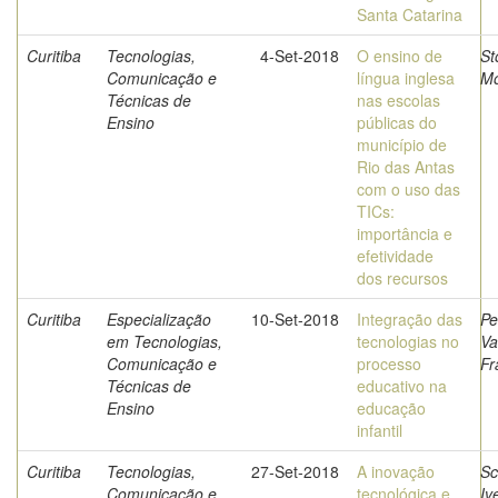
Santa Catarina
Curitiba
Tecnologias,
4-Set-2018
O ensino de
St
Comunicação e
língua inglesa
Mo
Técnicas de
nas escolas
Ensino
públicas do
município de
Rio das Antas
com o uso das
TICs:
importância e
efetividade
dos recursos
Curitiba
Especialização
10-Set-2018
Integração das
Pe
em Tecnologias,
tecnologias no
Va
Comunicação e
processo
Fr
Técnicas de
educativo na
Ensino
educação
infantil
Curitiba
Tecnologias,
27-Set-2018
A inovação
Sc
Comunicação e
tecnológica e
Iv