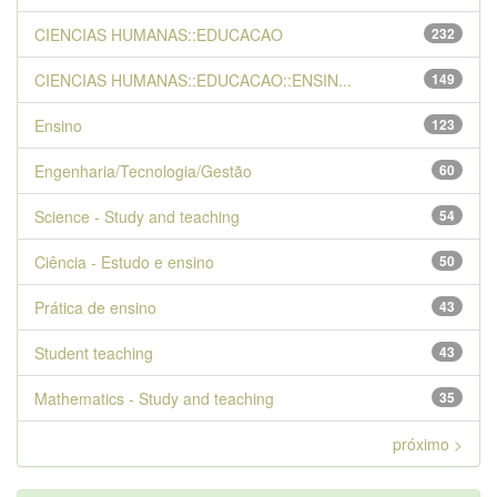
CIENCIAS HUMANAS::EDUCACAO
232
CIENCIAS HUMANAS::EDUCACAO::ENSIN...
149
Ensino
123
Engenharia/Tecnologia/Gestão
60
Science - Study and teaching
54
Ciência - Estudo e ensino
50
Prática de ensino
43
Student teaching
43
Mathematics - Study and teaching
35
próximo >