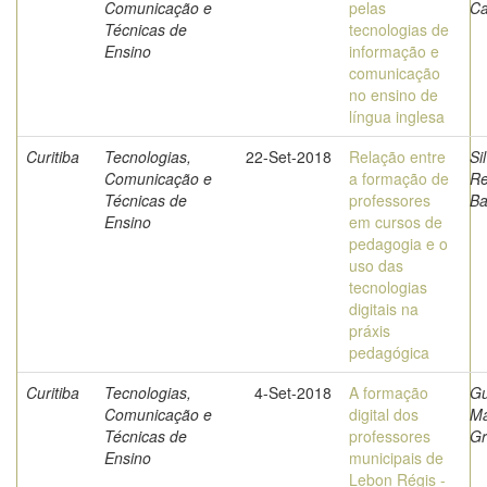
Comunicação e
pelas
Ca
Técnicas de
tecnologias de
Ensino
informação e
comunicação
no ensino de
língua inglesa
Curitiba
Tecnologias,
22-Set-2018
Relação entre
Si
Comunicação e
a formação de
Re
Técnicas de
professores
Ba
Ensino
em cursos de
pedagogia e o
uso das
tecnologias
digitais na
práxis
pedagógica
Curitiba
Tecnologias,
4-Set-2018
A formação
Gu
Comunicação e
digital dos
Ma
Técnicas de
professores
G
Ensino
municipais de
Lebon Régis -