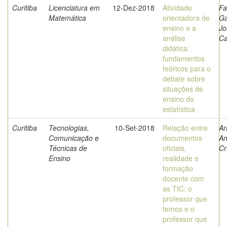
Curitiba
Licenciatura em
12-Dez-2018
Atividade
Fa
Matemática
orientadora de
Ga
ensino e a
Jo
análise
Ca
didática:
fundamentos
teóricos para o
debate sobre
situações de
ensino de
estatística
Curitiba
Tecnologias,
10-Set-2018
Relação entre
Ar
Comunicação e
documentos
An
Técnicas de
oficiais,
Cr
Ensino
realidade e
formação
docente com
as TIC: o
professor que
temos e o
professor que