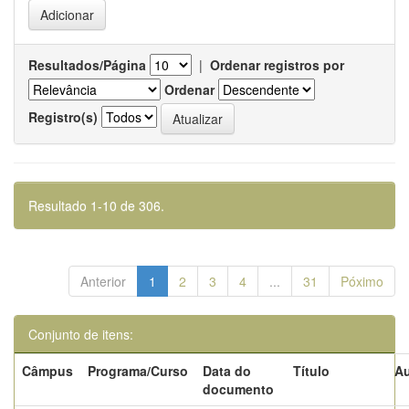
Resultados/Página
|
Ordenar registros por
Ordenar
Registro(s)
Resultado 1-10 de 306.
Anterior
1
2
3
4
...
31
Póximo
Conjunto de itens:
Câmpus
Programa/Curso
Data do
Título
Au
documento