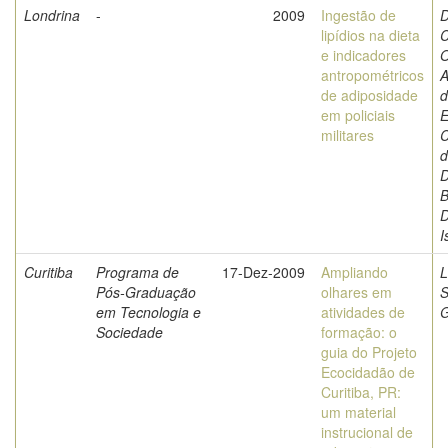
Londrina
-
2009
Ingestão de
D
lipídios na dieta
C
e indicadores
O
antropométricos
A
de adiposidade
d
em policiais
E
militares
C
d
D
B
D
I
Curitiba
Programa de
17-Dez-2009
Ampliando
L
Pós-Graduação
olhares em
S
em Tecnologia e
atividades de
Sociedade
formação: o
guia do Projeto
Ecocidadão de
Curitiba, PR:
um material
instrucional de