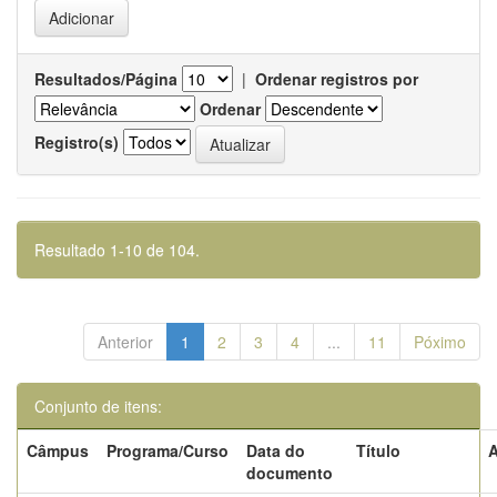
Resultados/Página
|
Ordenar registros por
Ordenar
Registro(s)
Resultado 1-10 de 104.
Anterior
1
2
3
4
...
11
Póximo
Conjunto de itens:
Câmpus
Programa/Curso
Data do
Título
A
documento