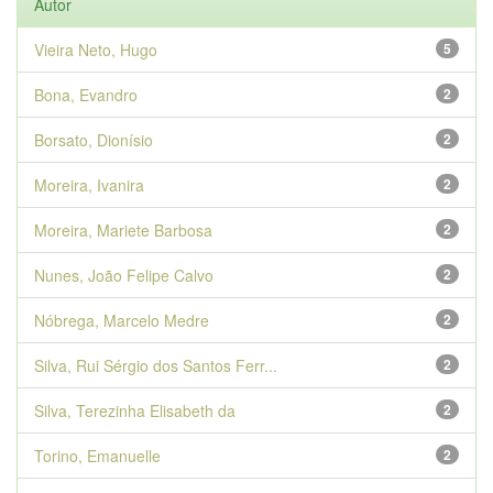
Autor
Vieira Neto, Hugo
5
Bona, Evandro
2
Borsato, Dionísio
2
Moreira, Ivanira
2
Moreira, Mariete Barbosa
2
Nunes, João Felipe Calvo
2
Nóbrega, Marcelo Medre
2
Silva, Rui Sérgio dos Santos Ferr...
2
Silva, Terezinha Elisabeth da
2
Torino, Emanuelle
2