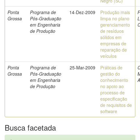
Negro (SC)
Ponta
Programa de
14-Dez-2009
Produção mais
F
Grossa
Pós-Graduação
limpa no plano
L
em Engenharia
gerenciamento
C
de Produção
de resíduos
sólidos em
empresas de
reparação de
veículos
Ponta
Programa de
25-Mar-2009
Práticas de
C
Grossa
Pós-Graduação
gestão do
M
em Engenharia
conhecimento
A
de Produção
no apoio ao
processo de
especificação
de requisitos de
software
Busca facetada