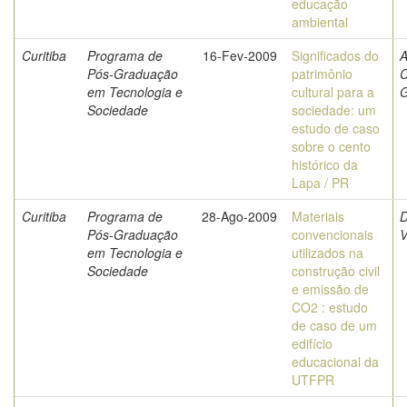
educação
ambiental
Curitiba
Programa de
16-Fev-2009
Significados do
A
Pós-Graduação
patrimônio
C
em Tecnologia e
cultural para a
G
Sociedade
sociedade: um
estudo de caso
sobre o cento
histórico da
Lapa / PR
Curitiba
Programa de
28-Ago-2009
Materiais
D
Pós-Graduação
convencionais
V
em Tecnologia e
utilizados na
Sociedade
construção civil
e emissão de
CO2 : estudo
de caso de um
edifício
educacional da
UTFPR