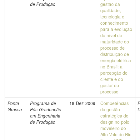
de Produção
gestão da
qualidade,
tecnologia e
conhecimento
para a evolução
do nível de
maturidade do
processo de
distribuição de
energia elétrica
no Brasil: a
percepção do
cliente e do
gestor do
processo
Ponta
Programa de
18-Dez-2009
Competências
P
Grossa
Pós-Graduação
da gestão
D
em Engenharia
estratégica do
de Produção
design no polo
moveleiro do
Alto Vale do Rio