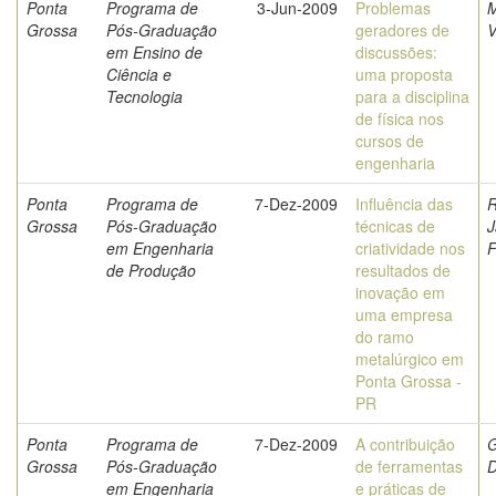
Ponta
Programa de
3-Jun-2009
Problemas
M
Grossa
Pós-Graduação
geradores de
V
em Ensino de
discussões:
Ciência e
uma proposta
Tecnologia
para a disciplina
de física nos
cursos de
engenharia
Ponta
Programa de
7-Dez-2009
Influência das
R
Grossa
Pós-Graduação
técnicas de
J
em Engenharia
criatividade nos
F
de Produção
resultados de
inovação em
uma empresa
do ramo
metalúrgico em
Ponta Grossa -
PR
Ponta
Programa de
7-Dez-2009
A contribuição
G
Grossa
Pós-Graduação
de ferramentas
D
em Engenharia
e práticas de