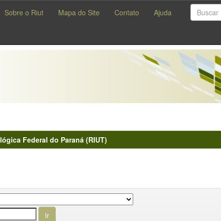
Sobre o Riut
Mapa do Site
Contato
Ajuda
lógica Federal do Paraná (RIUT)