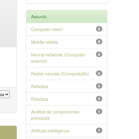
Assunto
Computer vision
8
Mobile robots
8
Neural networks (Computer
6
science)
Redes neurais (Computação)
6
Robotics
4
Robótica
4
Análise de componentes
1
principais
Artificial intelligence
1