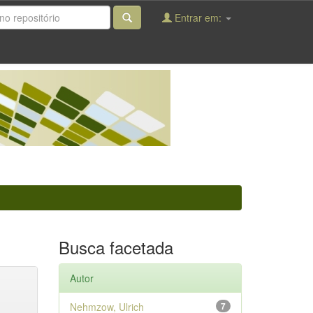
Entrar em:
Busca facetada
Autor
Nehmzow, Ulrich
7