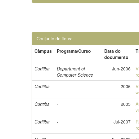
Conjunto de itens:
Câmpus
Programa/Curso
Data do
T
documento
Curitiba
Department of
Jun-2006
V
Computer Science
r
Curitiba
-
2006
V
w
Curitiba
-
2005
A
v
Curitiba
-
Jul-2007
R
r