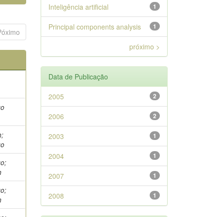
Inteligência artificial
1
Principal components analysis
1
Póximo
próximo >
Data de Publicação
2005
2
go
2006
2
h;
2003
1
go
2004
1
go;
h
2007
1
go;
2008
1
h