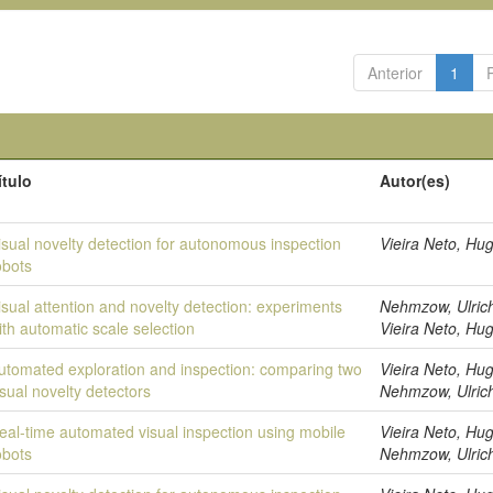
Anterior
1
ítulo
Autor(es)
isual novelty detection for autonomous inspection
Vieira Neto, Hu
obots
isual attention and novelty detection: experiments
Nehmzow, Ulric
ith automatic scale selection
Vieira Neto, Hu
utomated exploration and inspection: comparing two
Vieira Neto, Hu
isual novelty detectors
Nehmzow, Ulric
eal-time automated visual inspection using mobile
Vieira Neto, Hu
obots
Nehmzow, Ulric