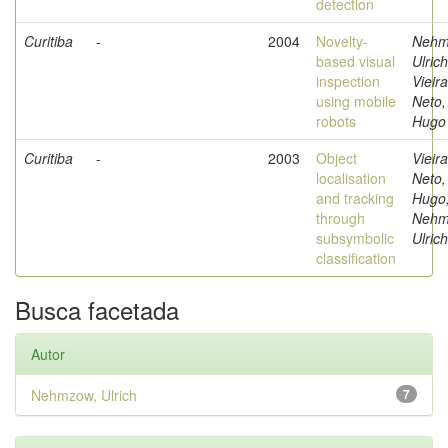
detection
Curitiba
-
2004
Novelty-
Nehm
based visual
Ulrich
inspection
Vieira
using mobile
Neto,
robots
Hugo
Curitiba
-
2003
Object
Vieira
localisation
Neto,
and tracking
Hugo
through
Nehm
subsymbolic
Ulrich
classification
Busca facetada
Autor
Nehmzow, Ulrich
7