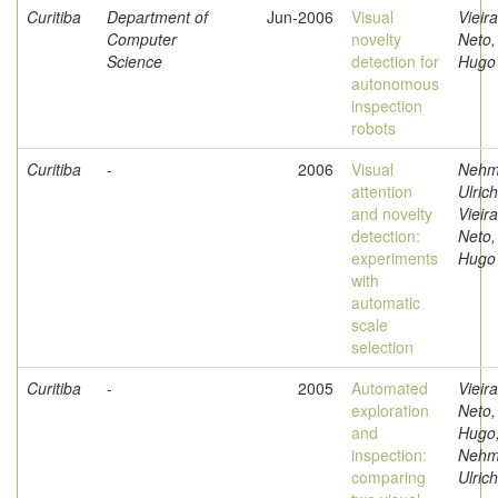
Curitiba
Department of
Jun-2006
Visual
Vieira
Computer
novelty
Neto,
Science
detection for
Hugo
autonomous
inspection
robots
Curitiba
-
2006
Visual
Nehm
attention
Ulrich
and novelty
Vieira
detection:
Neto,
experiments
Hugo
with
automatic
scale
selection
Curitiba
-
2005
Automated
Vieira
exploration
Neto,
and
Hugo
inspection:
Nehm
comparing
Ulrich