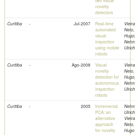
two visual
novelty
detectors
Curitiba
-
Jul-2007
Real-time
Vieira
automated
Neto,
visual
Hugo
inspection
Nehm
using mobile
Ulrich
robots
Curitiba
-
Ago-2008
Visual
Vieira
novelty
Neto,
detection for
Hugo
autonomous
Nehm
inspection
Ulrich
robots
Curitiba
-
2005
Incremental
Nehm
PCA: an
Ulrich
alternative
Vieira
approach
Neto,
for novelty
Hugo