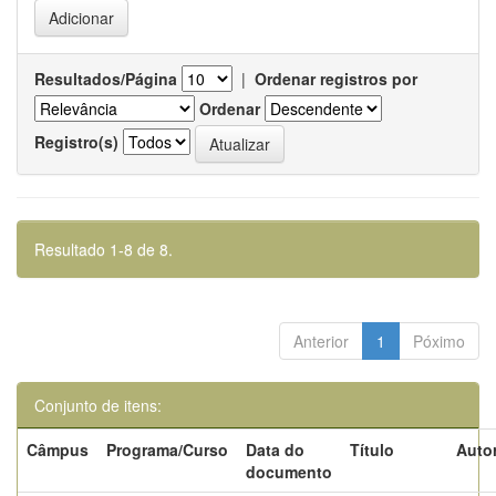
Resultados/Página
|
Ordenar registros por
Ordenar
Registro(s)
Resultado 1-8 de 8.
Anterior
1
Póximo
Conjunto de itens:
Câmpus
Programa/Curso
Data do
Título
Autor
documento