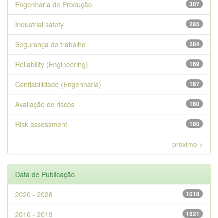
Engenharia de Produção
307
Industrial safety
285
Segurança do trabalho
284
Reliability (Engineering)
169
Confiabilidade (Engenharia)
167
Avaliação de riscos
160
Risk assessment
160
próximo >
Data de Publicação
2020 - 2026
1018
2010 - 2019
1921