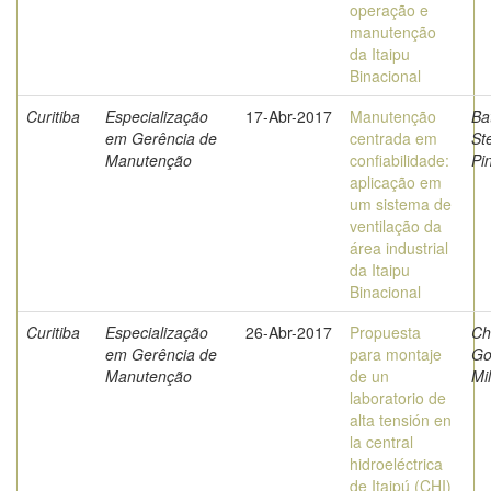
operação e
manutenção
da Itaipu
Binacional
Curitiba
Especialização
17-Abr-2017
Manutenção
Bat
em Gerência de
centrada em
St
Manutenção
confiabilidade:
Pi
aplicação em
um sistema de
ventilação da
área industrial
da Itaipu
Binacional
Curitiba
Especialização
26-Abr-2017
Propuesta
Ch
em Gerência de
para montaje
Go
Manutenção
de un
Mi
laboratorio de
alta tensión en
la central
hidroeléctrica
de Itaipú (CHI)