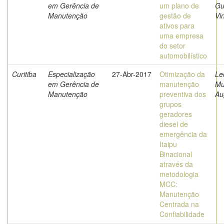
em Gerência de
um plano de
Gu
Manutenção
gestão de
Vi
ativos para
uma empresa
do setor
automobilístico
Curitiba
Especialização
27-Abr-2017
Otimização da
Le
em Gerência de
manutenção
Mu
Manutenção
preventiva dos
Au
grupos
geradores
diesel de
emergência da
Itaipu
Binacional
através da
metodologia
MCC:
Manutenção
Centrada na
Confiabilidade