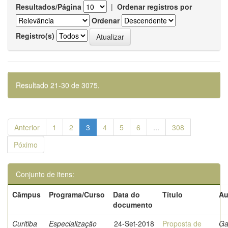
Resultados/Página
|
Ordenar registros por
Ordenar
Registro(s)
Resultado 21-30 de 3075.
Anterior
1
2
3
4
5
6
...
308
Póximo
Conjunto de itens:
Câmpus
Programa/Curso
Data do
Título
Au
documento
Curitiba
Especialização
24-Set-2018
Proposta de
Ga