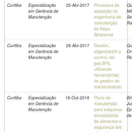
Curitiba
Especialização
25-Abr-2017
Processos de
Qu
em Gerência de
aquisição na
Nil
Manutenção
engenharia de
Se
manutenção
Ra
da Itaipu
Binacional
Curitiba
Especialização
28-Abr-2017
Gestión,
Qu
em Gerência de
organización y
Or
Manutenção
control, del
Ri
gas SF6,
utilizando
herramientas
de gestión de
mantenimiento
Curitiba
Especialização
18-Out-2018
Plano de
Bri
em Gerência de
manutenção
Jun
Manutenção
para máquinas
Ep
envasadoras
da
de alimentos e
segurança dos