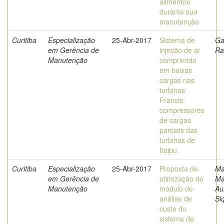
alimentos
durante sua
manutenção
Curitiba
Especialização
25-Abr-2017
Sistema de
Ga
em Gerência de
injeção de ar
Ra
Manutenção
comprimido
em baixas
cargas nas
turbinas
Francis:
compressores
de cargas
parciais das
turbinas de
Itaipu
Curitiba
Especialização
25-Abr-2017
Proposta de
Ma
em Gerência de
otimização do
Ma
Manutenção
módulo de
Au
análise de
Si
custo do
sistema de