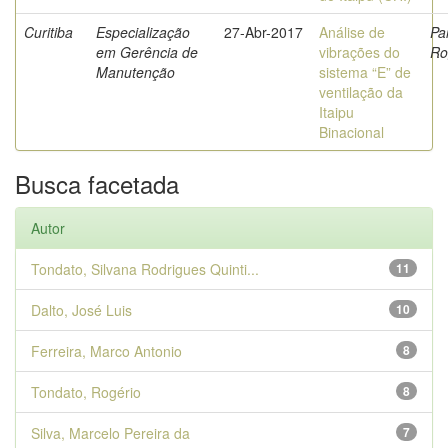
Curitiba
Especialização
27-Abr-2017
Análise de
Par
em Gerência de
vibrações do
Ro
Manutenção
sistema “E” de
ventilação da
Itaipu
Binacional
Busca facetada
Autor
Tondato, Silvana Rodrigues Quinti...
11
Dalto, José Luis
10
Ferreira, Marco Antonio
8
Tondato, Rogério
8
Silva, Marcelo Pereira da
7