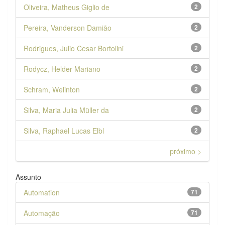
Oliveira, Matheus Giglio de
2
Pereira, Vanderson Damião
2
Rodrigues, Julio Cesar Bortolini
2
Rodycz, Helder Mariano
2
Schram, Welinton
2
Silva, Maria Julia Müller da
2
Silva, Raphael Lucas Elbl
2
próximo >
Assunto
Automation
71
Automação
71