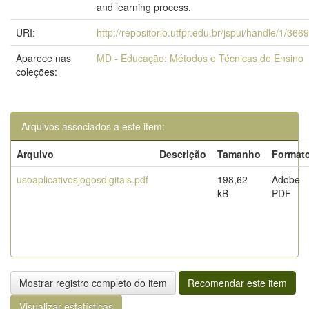
and learning process.
URI:
http://repositorio.utfpr.edu.br/jspui/handle/1/366
Aparece nas
MD - Educação: Métodos e Técnicas de Ensino
coleções:
Arquivos associados a este item:
Arquivo
Descrição
Tamanho
Format
usoaplicativosjogosdigitais.pdf
198,62
Adobe
kB
PDF
Mostrar registro completo do item
Recomendar este item
Visualizar estatísticas