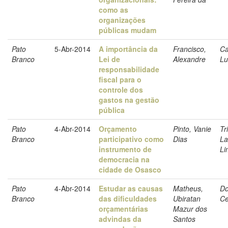
como as
organizações
públicas mudam
Pato
5-Abr-2014
A importância da
Francisco,
Ca
Branco
Lei de
Alexandre
Lu
responsabilidade
fiscal para o
controle dos
gastos na gestão
pública
Pato
4-Abr-2014
Orçamento
Pinto, Vanie
Tr
Branco
participativo como
Dias
La
instrumento de
Li
democracia na
cidade de Osasco
Pato
4-Abr-2014
Estudar as causas
Matheus,
Do
Branco
das dificuldades
Ubiratan
Ce
orçamentárias
Mazur dos
advindas da
Santos