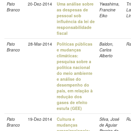
Pato
20-Dez-2014
Uma análise sobre
Ywashima,
Tr
Branco
as despesas de
Francine
La
pessoal sob
Eiko
Li
influência da lei de
responsabilidade
fiscal
Pato
28-Mar-2014
Políticas públicas
Baldon,
Ra
Branco
e mudanças
Carlos
climáticas:
Alberto
pesquisa sobre a
política nacional
do meio ambiente
e análise do
desempenho do
país, em relação à
redução dos
gases de efeito
estufa (GEE)
Pato
19-Dez-2014
Cultura e
Silva, José
Ru
Branco
mudanças
de Aguiar
organizacionais:
Pereira da