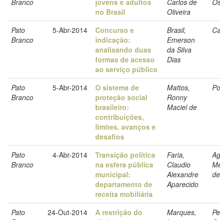
Branco
jovens e adultos
Carlos de
Os
no Brasil
Oliveira
Pato
5-Abr-2014
Concurso e
Brasil,
Ca
Branco
indicação:
Emerson
analisando duas
da Silva
formas de acesso
Dias
ao serviço público
Pato
5-Abr-2014
O sistema de
Mattos,
Po
Branco
proteção social
Ronny
brasileiro:
Maciel de
contribuições,
limites, avanços e
desafios
Pato
4-Abr-2014
Transição política
Faria,
Ag
Branco
na esfera pública
Claudio
Me
municipal:
Alexandre
de
departamento de
Aparecido
receita mobiliária
Pato
24-Out-2014
A restrição do
Marques,
Pe