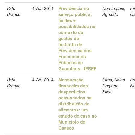
Pato
4-Abr-2014
Previdência no
Domingues,
Pe
Branco
serviço público:
Agnaldo
Gi
limites e
possibilidades no
contexto da
gestão do
Instituto de
Previdência dos
Funcionários
Públicos de
Guarulhos - IPREF
Pato
4-Abr-2014
Mensuração
Pires, Kelen
Fo
Branco
financeira dos
Regiane
Ne
desperdícios
Silva
ocasionados na
distribuição de
alimentos: um
estudo de caso no
Município de
Osasco