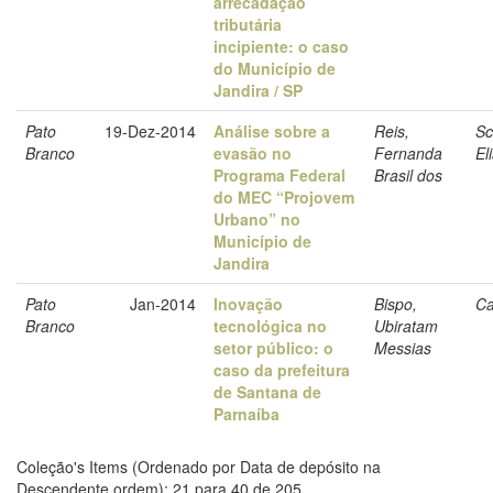
arrecadação
tributária
incipiente: o caso
do Município de
Jandira / SP
Pato
19-Dez-2014
Análise sobre a
Reis,
Sc
Branco
evasão no
Fernanda
El
Programa Federal
Brasil dos
do MEC “Projovem
Urbano” no
Município de
Jandira
Pato
Jan-2014
Inovação
Bispo,
Ca
Branco
tecnológica no
Ubiratam
setor público: o
Messias
caso da prefeitura
de Santana de
Parnaíba
Coleção's Items (Ordenado por Data de depósito na
Descendente ordem): 21 para 40 de 205