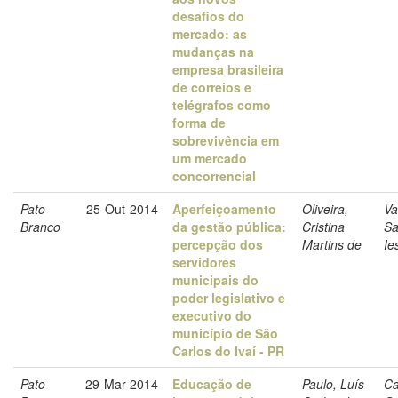
desafios do
mercado: as
mudanças na
empresa brasileira
de correios e
telégrafos como
forma de
sobrevivência em
um mercado
concorrencial
Pato
25-Out-2014
Aperfeiçoamento
Oliveira,
Va
Branco
da gestão pública:
Cristina
Sa
percepção dos
Martins de
Ie
servidores
municipais do
poder legislativo e
executivo do
município de São
Carlos do Ivaí - PR
Pato
29-Mar-2014
Educação de
Paulo, Luís
Ca