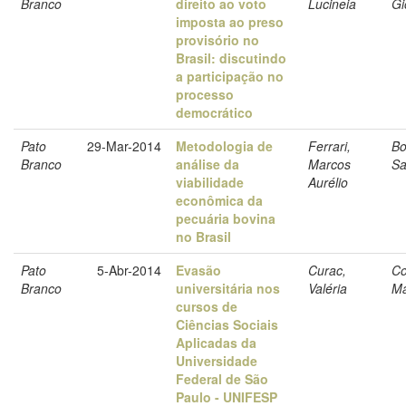
Branco
direito ao voto
Lucineia
Gi
imposta ao preso
provisório no
Brasil: discutindo
a participação no
processo
democrático
Pato
29-Mar-2014
Metodologia de
Ferrari,
Bo
Branco
análise da
Marcos
Sa
viabilidade
Aurélio
econômica da
pecuária bovina
no Brasil
Pato
5-Abr-2014
Evasão
Curac,
Co
Branco
universitária nos
Valéria
Ma
cursos de
Ciências Sociais
Aplicadas da
Universidade
Federal de São
Paulo - UNIFESP