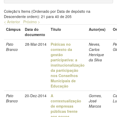
Coleção's Items (Ordenado por Data de depósito na
Descendente ordem): 21 para 40 de 205
< Anterior
Próximo >
Câmpus
Data do
Título
Autor(es)
Or
documento
Pato
28-Mar-2014
Práticas no
Neves,
Pe
Branco
contexto da
Carlos
Gi
gestão
Henrique
participativa: a
da Silva
institucionalização
da participação
nos Conselhos
Municipais de
Educação
Pato
20-Dez-2014
A
Gomes,
Ca
Branco
contextualização
José
Lu
de empresas
Marcos
públicas frente
aos novos