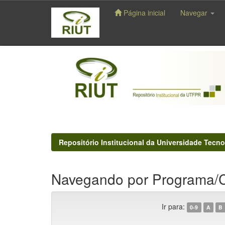
Página inicial
Navegar
Skip
navigation
Repositório Institucional da Universidade Tecno
Navegando por Programa/C
Ir para:
0-9
A
B