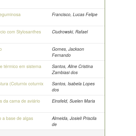
 leguminosa
Francisco, Lucas Felipe
rcio com Stylosanthes
Ciudrowski, Rafael
o
Gomes, Jackson
Fernando
te térmico em sistema
Santos, Aline Cristina
Zambiasi dos
ura (Coturnix coturnix
Santos, Isabela Lopes
dos
s da cama de aviário
Einsfeld, Suelen Maria
o a base de algas
Almeida, Josieli Priscila
de