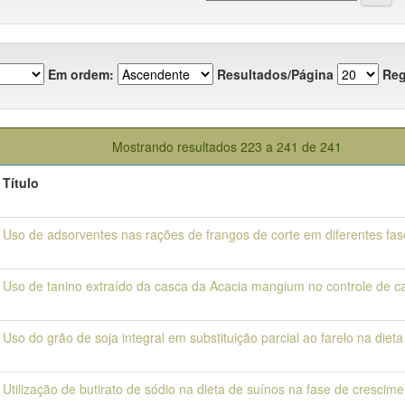
Em ordem:
Resultados/Página
Reg
Mostrando resultados 223 a 241 de 241
Título
Uso de adsorventes nas rações de frangos de corte em diferentes fas
Uso de tanino extraído da casca da Acacia mangium no controle de c
Uso do grão de soja integral em substituição parcial ao farelo na die
Utilização de butirato de sódio na dieta de suínos na fase de crescime