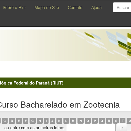
Sobre o Riut
Mapa do Site
Contato
Ajuda
lógica Federal do Paraná (RIUT)
urso Bacharelado em Zootecnia
C
D
E
F
G
H
I
J
K
L
M
N
O
P
Q
R
S
T
U
ou entre com as primeiras letras: