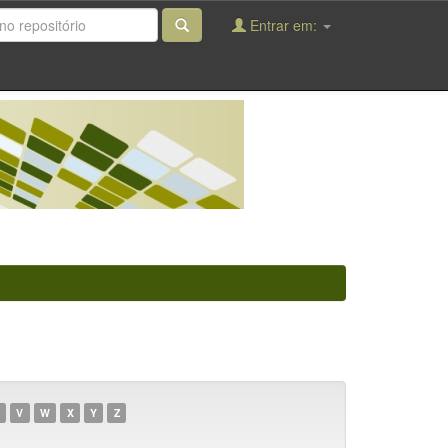
Entrar em:
V
W
X
Y
Z