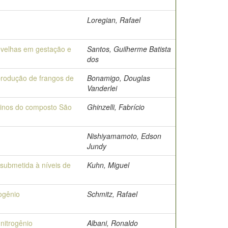
Loregian, Rafael
 ovelhas em gestação e
Santos, Guilherme Batista
dos
produção de frangos de
Bonamigo, Douglas
Vanderlei
ovinos do composto São
Ghinzelli, Fabrício
Nishiyamamoto, Edson
Jundy
 submetida à níveis de
Kuhn, Miguel
rogênio
Schmitz, Rafael
nitrogênio
Albani, Ronaldo