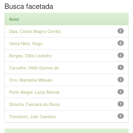
Busca facetada
Autor
Dias, Carlos Magno Corrêa
7
Vieira Neto, Hugo
2
Borges, Díbio Leandro
1
Carvalho, Hélio Gomes de
1
Ono, Maristela Mitsuko
1
Porto Alegre, Laíze Márcia
1
Strauhs, Faimara do Rocio
1
Tomazoni, Julio Caetano
1