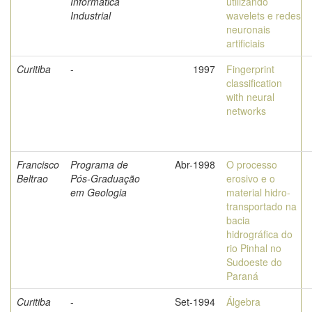
Informática
utilizando
Industrial
wavelets e redes
neuronais
artificiais
Curitiba
-
1997
Fingerprint
classification
with neural
networks
Francisco
Programa de
Abr-1998
O processo
Beltrao
Pós-Graduação
erosivo e o
em Geologia
material hidro-
transportado na
bacia
hidrográfica do
rio Pinhal no
Sudoeste do
Paraná
Curitiba
-
Set-1994
Álgebra