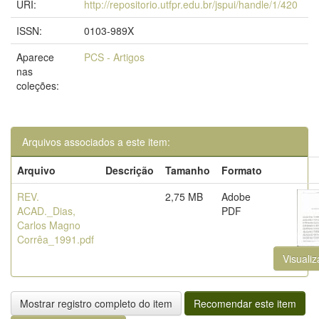
URI:
http://repositorio.utfpr.edu.br/jspui/handle/1/420
ISSN:
0103-989X
Aparece
PCS - Artigos
nas
coleções:
Arquivos associados a este item:
Arquivo
Descrição
Tamanho
Formato
REV.
2,75 MB
Adobe
ACAD._Dias,
PDF
Carlos Magno
Corrêa_1991.pdf
Visualiz
Mostrar registro completo do item
Recomendar este item