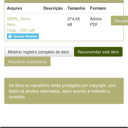
Arquivo
Descrição
Tamanho
Formato
SBRN_Vieira
274,65
Adobe
Visuali
Neto,
kB
PDF
Hugo_1997.pdf
Acesso Restrito
Mostrar registro completo do item
Recomendar este item
Visualizar estatísticas
Os itens no repositório estão protegidos por copyright, com
todos os direitos reservados, salvo quando é indicado o
contrário.