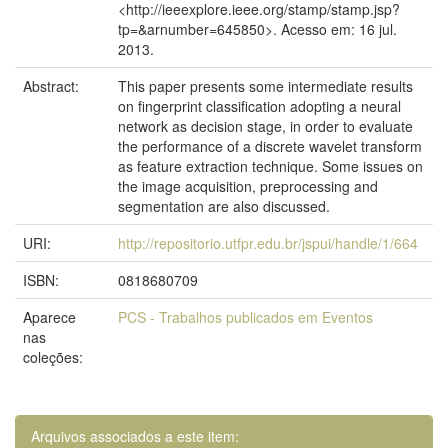
<http://ieeexplore.ieee.org/stamp/stamp.jsp?
tp=&arnumber=645850>. Acesso em: 16 jul.
2013.
Abstract:
This paper presents some intermediate results
on fingerprint classification adopting a neural
network as decision stage, in order to evaluate
the performance of a discrete wavelet transform
as feature extraction technique. Some issues on
the image acquisition, preprocessing and
segmentation are also discussed.
URI:
http://repositorio.utfpr.edu.br/jspui/handle/1/664
ISBN:
0818680709
Aparece
PCS - Trabalhos publicados em Eventos
nas
coleções:
Arquivos associados a este item: