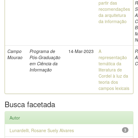
partir das
R
recomendações
S
da arquitetura
A
da informação
C
B
M
N
Campo
Programa de
14-Mar-2023
A
P
Mourao
Pós-Graduação
representação
A
em Ciência da
temática da
C
Informação
literatura de
Cordel à luz da
teoria dos
campos lexicais
Busca facetada
Autor
Lunardelli, Rosane Suely Alvares
3