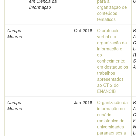
em Ciência da
para a
C
Informação
organização de
conteúdos
temáticos
Campo
-
Out-2018
O protocolo
P
Mourao
verbal e a
A
organização da
C
informação e
L
do
R
conhecimento:
S
em destaque os
A
trabalhos
apresentados
ao GT 2 do
ENANCIB
Campo
-
Jan-2018
Organização da
P
Mourao
informação no
A
cenário
C
radiofonico de
F
universidades
N
paranaenses a
L