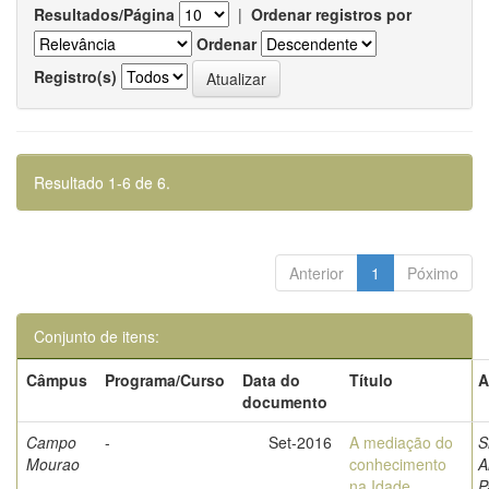
Resultados/Página
|
Ordenar registros por
Ordenar
Registro(s)
Resultado 1-6 de 6.
Anterior
1
Póximo
Conjunto de itens:
Câmpus
Programa/Curso
Data do
Título
A
documento
Campo
-
Set-2016
A mediação do
S
Mourao
conhecimento
A
na Idade
P