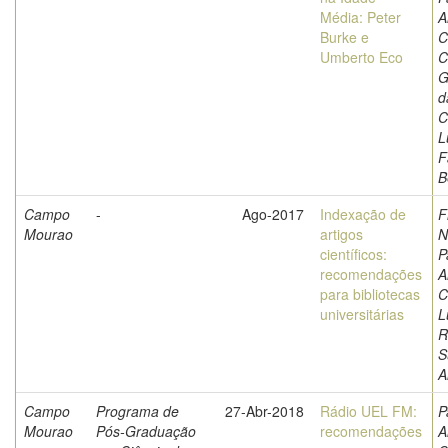
Média: Peter
A
Burke e
C
Umberto Eco
C
G
d
C
L
F
B
Campo
-
Ago-2017
Indexação de
F
Mourao
artigos
N
científicos:
P
recomendações
A
para bibliotecas
C
universitárias
L
R
S
A
Campo
Programa de
27-Abr-2018
Rádio UEL FM:
P
Mourao
Pós-Graduação
recomendações
A