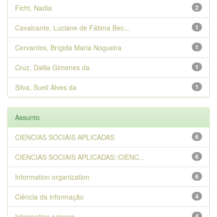
Ficht, Nadia
2
Cavalcante, Luciane de Fátima Bec...
1
Cervantes, Brígida Maria Nogueira
1
Cruz, Dalila Gimenes da
1
Silva, Sueli Alves da
1
Assunto
CIENCIAS SOCIAIS APLICADAS
6
CIENCIAS SOCIAIS APLICADAS::CIENC...
6
Information organization
6
Ciência da informação
4
Information science
4