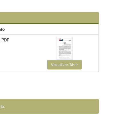
ato
e PDF
Visualizar/Abrir
io.