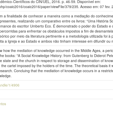
cadêmico-Científicos do CIN/UEL, 2016. p. 46-59. Disponível em:
x.php/coaic2016/coaic2016/paper/viewFile/379/235. Acesso em: 07 fev. 
om a finalidade de conhecer a maneira como a mediação do conhecimen
 presentes, realizando um comparativo entre os livros: “Uma História 
mance do escritor Umberto Eco. É demonstrado o poder do Estado e d
ercorridas para enfrentar os obstáculos impostos a fim de desmantela
ico por meio da literatura pertinente e a metodologia utilizada foi à
ita a Igreja e ao Estado e ambos não tinham interesse em difundir ou
ow how the mediation of knowledge occurred in the Middle Ages, a perio
the books: "A Social Knowledge History: from Gutenberg to Diderot P
he state and the church in respect to storage and dissemination of kno
 the cartel imposed by the holders of the time. The theoretical basis it
search. Concluing that the mediation of knowledge occurs in a restric
owledge.
handle/1/4906
ntos