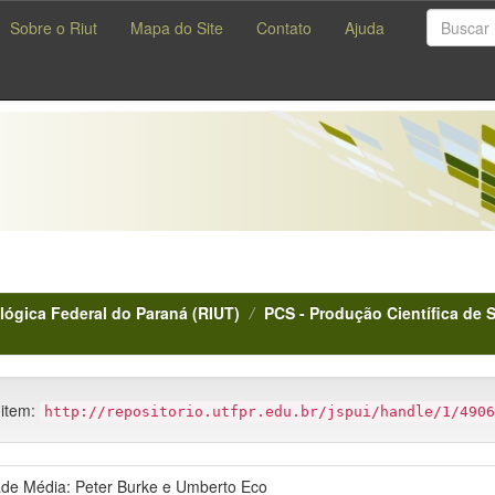
Sobre o Riut
Mapa do Site
Contato
Ajuda
lógica Federal do Paraná (RIUT)
PCS - Produção Científica de 
 item:
http://repositorio.utfpr.edu.br/jspui/handle/1/4906
de Média: Peter Burke e Umberto Eco