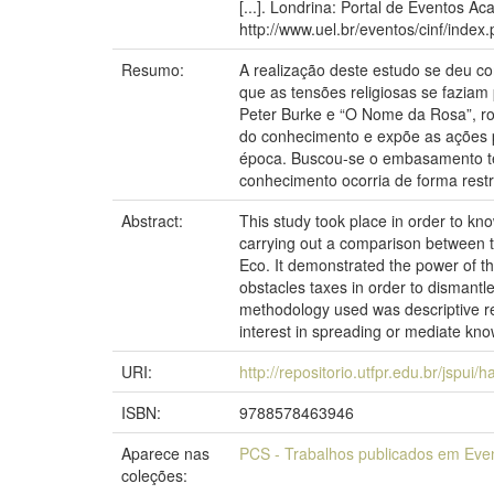
[...]. Londrina: Portal de Eventos A
http://www.uel.br/eventos/cinf/inde
Resumo:
A realização deste estudo se deu c
que as tensões religiosas se faziam
Peter Burke e “O Nome da Rosa”, ro
do conhecimento e expõe as ações p
época. Buscou-se o embasamento teór
conhecimento ocorria de forma restr
Abstract:
This study took place in order to kn
carrying out a comparison between 
Eco. It demonstrated the power of t
obstacles taxes in order to dismantle
methodology used was descriptive re
interest in spreading or mediate kn
URI:
http://repositorio.utfpr.edu.br/jspui/
ISBN:
9788578463946
Aparece nas
PCS - Trabalhos publicados em Eve
coleções: