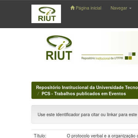
Página inicial
Navegar
Skip
navigation
Repositório Institucional da Universidade Tecno
PCS - Trabalhos publicados em Eventos
Use este identificador para citar ou linkar para este
Título:
O protocolo verbal e a organizaçã