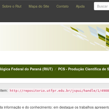
Sobre o Riut
Mapa do Site
Contato
Ajuda
lógica Federal do Paraná (RIUT)
PCS - Produção Científica de 
 item:
http://repositorio.utfpr.edu.br/jspui/handle/1/4908
o da informação e do conhecimento: em destaque os trabalhos aprese