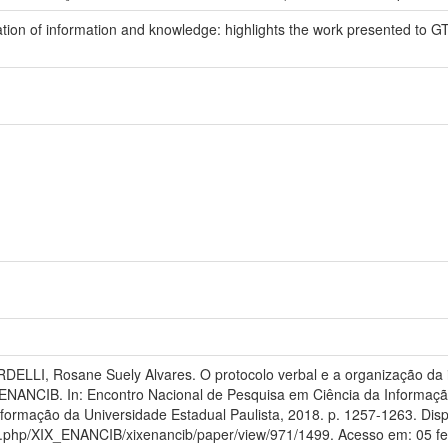
ation of information and knowledge: highlights the work presented to 
DELLI, Rosane Suely Alvares. O protocolo verbal e a organização da
NANCIB. In: Encontro Nacional de Pesquisa em Ciência da Informação, 
ormação da Universidade Estadual Paulista, 2018. p. 1257-1263. Disp
dex.php/XIX_ENANCIB/xixenancib/paper/view/971/1499. Acesso em: 05 fe