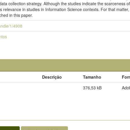
data collection strategy. Although the studies indicate the scarceness o
 its relevance in studies in Information Science contexts. For that matter
hed in this paper.
handle/1/4908
ntos
Descrição
Tamanho
For
376,53 kB
Ado