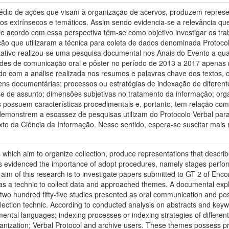
médio de ações que visam à organização de acervos, produzem repres
os extrínsecos e temáticos. Assim sendo evidencia-se a relevância q
e acordo com essa perspectiva têm-se como objetivo investigar os tr
ção que utilizaram a técnica para coleta de dados denominada Proto
tativo realizou-se uma pesquisa documental nos Anais do Evento a qual
es de comunicação oral e pôster no período de 2013 a 2017 apenas n
rdo com a análise realizada nos resumos e palavras chave dos textos,
ens documentárias; processos ou estratégias de indexação de diferent
e de assunto; dimensões subjetivas no tratamento da informação; orga
 possuem características procedimentais e, portanto, tem relação com 
demonstrem a escassez de pesquisas utilizam do Protocolo Verbal par
to da Ciência da Informação. Nesse sentido, espera-se suscitar mais r
 which aim to organize collection, produce representations that describ
is evidenced the importance of adopt procedures, namely stages perfor
 aim of this research is to investigate papers submitted to GT 2 of En
as a technic to collect data and approached themes. A documental expl
d two hundred fifty-five studies presented as oral communication and p
llection technic. According to conducted analysis on abstracts and key
ental languages; indexing processes or indexing strategies of different 
ganization; Verbal Protocol and archive users. These themes possess pro