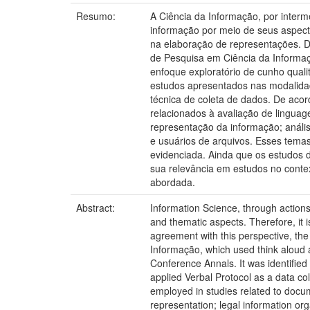
Resumo:
A Ciência da Informação, por inter
informação por meio de seus aspect
na elaboração de representações. D
de Pesquisa em Ciência da Informa
enfoque exploratório de cunho quali
estudos apresentados nas modalidad
técnica de coleta de dados. De aco
relacionados à avaliação de linguag
representação da informação; anális
e usuários de arquivos. Esses temas
evidenciada. Ainda que os estudos 
sua relevância em estudos no contex
abordada.
Abstract:
Information Science, through actions
and thematic aspects. Therefore, it 
agreement with this perspective, the
Informação, which used think aloud 
Conference Annals. It was identifie
applied Verbal Protocol as a data co
employed in studies related to docum
representation; legal information or