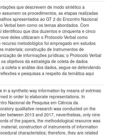
entações que descrevem de modo sintético a
ue assumem os procedimentos, as etapas realizadas
abalhos apresentados ao GT 2 do Encontro Nacional
colo Verbal bem como os temas abordados. Com
 identificou que dos duzentos e cinquenta e cinco
ove deles utilizaram o Protocolo Verbal como
 o recurso metodológico foi empregado em estudos
es materiais; construção de instrumentos de
nização de informações jurídicas; o Protocolo Verbal
os objetivos da estratégia de coleta de dados
a a coleta e análise dos dados, segue-se defendendo
eflexões e pesquisas a respeito da temática aqui
e in a synthetic way information by means of extrinsic
med in order to elaborate representations. In
contro Nacional de Pesquisa em Ciência da
oratory qualitative research was conducted on the
oster between 2013 and 2017, nevertheless, only nine
words of the papers, the methodological resource was
material; construction of instruments of information
cedural characteristics; therefore, they are related