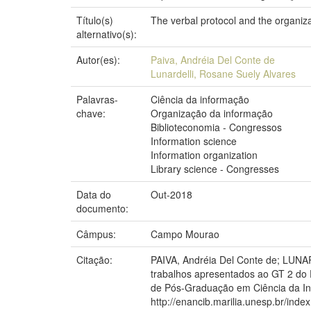
Título(s)
The verbal protocol and the organiz
alternativo(s):
Autor(es):
Paiva, Andréia Del Conte de
Lunardelli, Rosane Suely Alvares
Palavras-
Ciência da informação
chave:
Organização da informação
Biblioteconomia - Congressos
Information science
Information organization
Library science - Congresses
Data do
Out-2018
documento:
Câmpus:
Campo Mourao
Citação:
PAIVA, Andréia Del Conte de; LUNAR
trabalhos apresentados ao GT 2 do E
de Pós-Graduação em Ciência da Inf
http://enancib.marilia.unesp.br/in