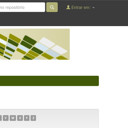
Entrar em:
V
W
X
Y
Z