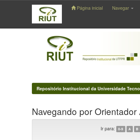
Página inicial
Navegar
Skip
navigation
Repositório Institucional da Universidade Tecno
Navegando por Orientador 
Ir para:
0-9
A
B