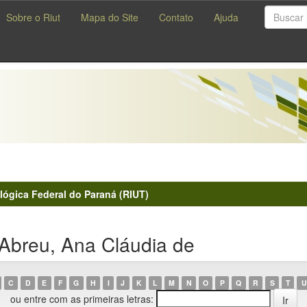
Sobre o Riut
Mapa do Site
Contato
Ajuda
lógica Federal do Paraná (RIUT)
Abreu, Ana Cláudia de
C
D
E
F
G
H
I
J
K
L
M
N
O
P
Q
R
S
T
U
ou entre com as primeiras letras: