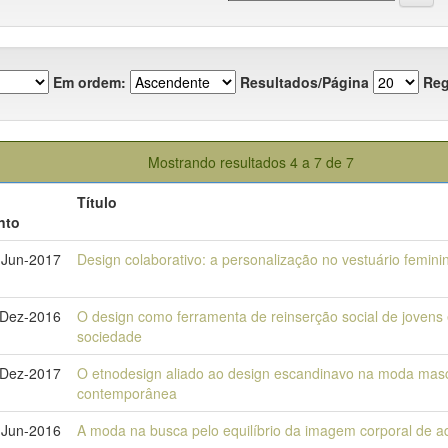
Em ordem:
Resultados/Página
Reg
Mostrando resultados 4 a 7 de 7
Título
nto
-Jun-2017
Design colaborativo: a personalização no vestuário femini
-Dez-2016
O design como ferramenta de reinserção social de jovens 
sociedade
-Dez-2017
O etnodesign aliado ao design escandinavo na moda masc
contemporânea
-Jun-2016
A moda na busca pelo equilíbrio da imagem corporal de a