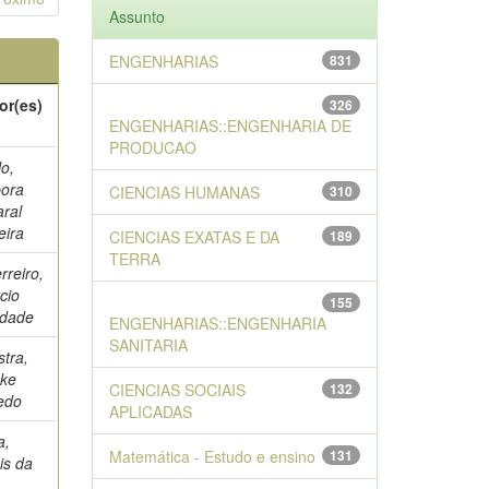
Assunto
ENGENHARIAS
831
or(es)
326
ENGENHARIAS::ENGENHARIA DE
PRODUCAO
lo,
ora
CIENCIAS HUMANAS
310
ral
eira
CIENCIAS EXATAS E DA
189
TERRA
rreiro,
cio
155
ndade
ENGENHARIAS::ENGENHARIA
SANITARIA
stra,
ke
CIENCIAS SOCIAIS
132
redo
APLICADAS
a,
Matemática - Estudo e ensino
131
is da