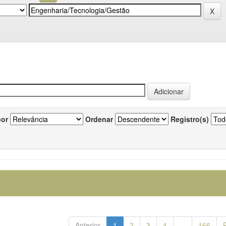
por
Ordenar
Registro(s)
Anterior
1
2
3
4
...
166