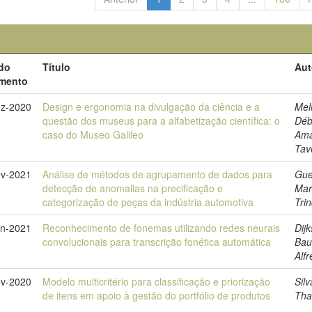
 do
Título
Aut
mento
z-2020
Design e ergonomia na divulgação da ciência e a
Mel
questão dos museus para a alfabetização científica: o
Déb
caso do Museo Galileo
Ama
Tav
ev-2021
Análise de métodos de agrupamento de dados para
Gue
detecção de anomalias na precificação e
Mar
categorização de peças da indústria automotiva
Tri
an-2021
Reconhecimento de fonemas utilizando redes neurais
Dijk
convolucionais para transcrição fonética automática
Bau
Alf
v-2020
Modelo multicritério para classificação e priorização
Silv
de itens em apoio à gestão do portfólio de produtos
Tha