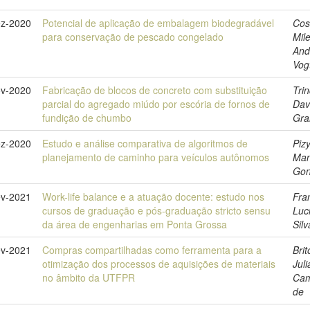
z-2020
Potencial de aplicação de embalagem biodegradável
Cos
para conservação de pescado congelado
Mil
And
Vog
v-2020
Fabricação de blocos de concreto com substituição
Tri
parcial do agregado miúdo por escória de fornos de
Dav
fundição de chumbo
Gra
z-2020
Estudo e análise comparativa de algoritmos de
Pizy
planejamento de caminho para veículos autônomos
Man
Gon
ev-2021
Work-life balance e a atuação docente: estudo nos
Fra
cursos de graduação e pós-graduação stricto sensu
Luc
da área de engenharias em Ponta Grossa
Silv
ev-2021
Compras compartilhadas como ferramenta para a
Brit
otimização dos processos de aquisições de materiais
Jul
no âmbito da UTFPR
Ca
de