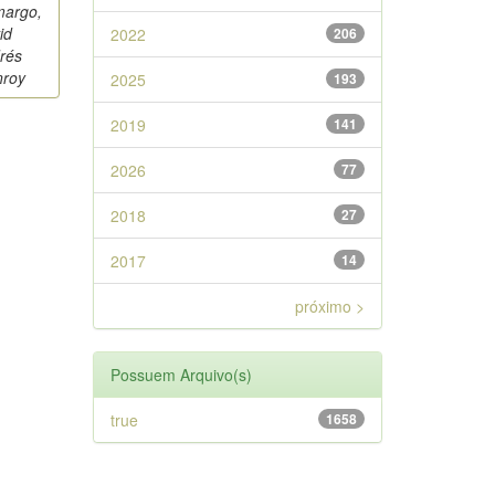
argo,
id
2022
206
rés
roy
2025
193
2019
141
2026
77
2018
27
2017
14
próximo >
Possuem Arquivo(s)
true
1658