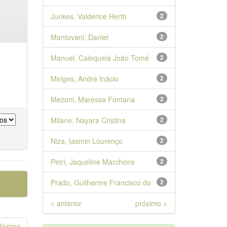
Junkes, Valderice Herth
2
Mantovani, Daniel
2
Manuel, Calequela João Tomé
2
Melges, André Inácio
2
Mezoni, Maressa Fontana
2
Milane, Nayara Cristina
2
Niza, Iasmin Lourenço
2
Petri, Jaqueline Marchiore
2
Prado, Guilherme Francisco do
2
< anterior
próximo >
Póximo