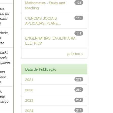
Mathematics - Study and
131
teaching
sa,
ene de
CIENCIAS SOCIAIS
119
rade
APLICADAS::PLANE...
t
ndade,
117
i
ENGENHARIAS::ENGENHARIA
ize
ELETRICA
blski,
próximo >
oela
çalves
Data de Publicação
nco,
iane
2021
272
a
2020
260
o,
iano
2023
251
margo
2024
214