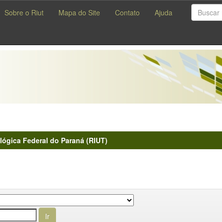
Sobre o Riut
Mapa do Site
Contato
Ajuda
lógica Federal do Paraná (RIUT)