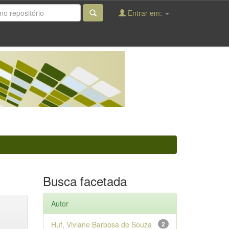
Entrar em:
Busca facetada
Autor
Huf, Viviane Barbosa de Souza
2