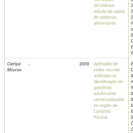
simultânea:
S
estudo de casos
S
de sistemas
alimentares
F
d
B
D
Campo
-
2009
Aplicação de
B
Mourao
redes neurais
D
artificiais na
M
identificação de
I
gasolinas
adulteradas
comercializadas
na região de
M
Londrina -
M
Paraná
D
G