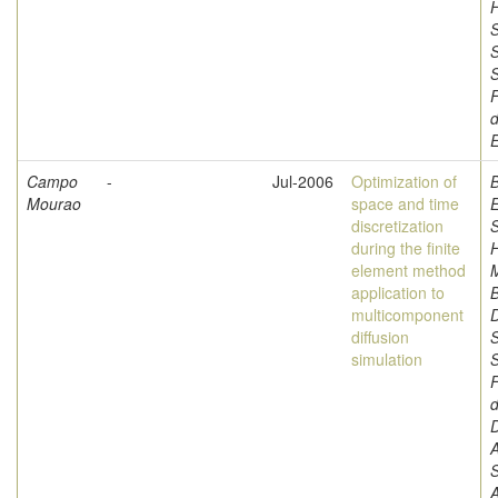
H
S
S
F
d
Campo
-
Jul-2006
Optimization of
Mourao
space and time
discretization
S
during the finite
element method
application to
B
multicomponent
D
diffusion
S
simulation
S
F
d
A
A