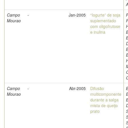
A
Campo
-
Jan-2005
“Iogurte” de soja
F
Mourao
suplementado
com oligofrutose
e inulina
B
B
D
H
C
O
Campo
-
Abr-2005
Difusão
Mourao
multicomponente
durante a salga
B
mista de queijo
D
prato
S
S