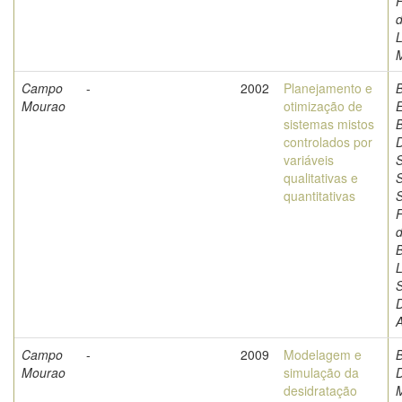
F
d
L
M
Campo
-
2002
Planejamento e
Mourao
otimização de
sistemas mistos
B
controlados por
D
variáveis
S
qualitativas e
S
quantitativas
F
d
L
A
Campo
-
2009
Modelagem e
B
Mourao
simulação da
D
desidratação
M