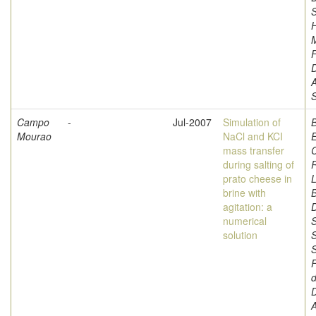
S
F
A
Campo
-
Jul-2007
Simulation of
Mourao
NaCl and KCI
mass transfer
C
during salting of
prato cheese in
L
brine with
B
agitation: a
D
numerical
S
solution
S
F
d
A