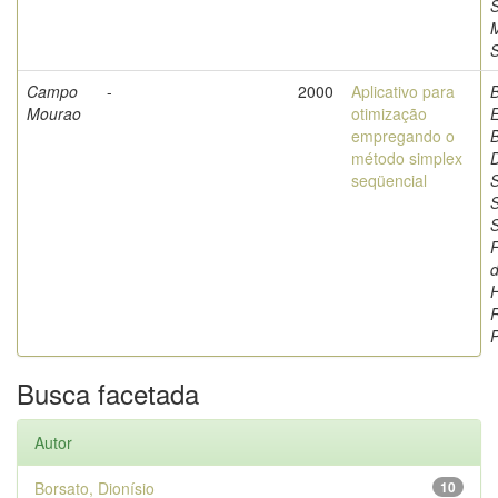
S
Campo
-
2000
Aplicativo para
Mourao
otimização
empregando o
B
método simplex
D
seqüencial
S
S
F
d
H
P
Busca facetada
Autor
Borsato, Dionísio
10