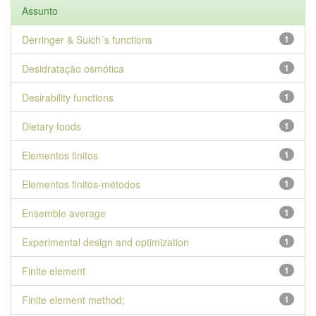
Assunto
Derringer & Suich´s functions
1
Desidratação osmótica
1
Desirability functions
1
Dietary foods
1
Elementos finitos
1
Elementos finitos-métodos
1
Ensemble average
1
Experimental design and optimization
1
Finite element
1
Finite element method;
1