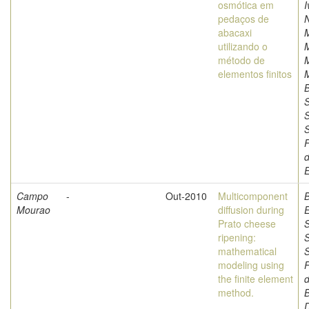
osmótica em
I
pedaços de
abacaxi
utilizando o
método de
M
elementos finitos
M
S
S
F
d
Campo
-
Out-2010
Multicomponent
Mourao
diffusion during
Prato cheese
S
ripening:
S
mathematical
modeling using
F
the finite element
d
method.
B
D