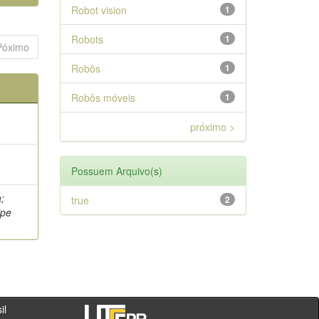
Robot vision
1
Robots
1
Póximo
Robôs
1
Robôs móveis
1
próximo >
Possuem Arquivo(s)
;
true
2
ipe
- PR - Brasil