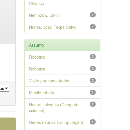
Chianca
Nehmzow, Ulrich
1
Nunes, João Felipe Calvo
1
Assunto
Robotics
2
Robótica
2
Visão por computador
2
Mobile robots
1
Neural networks (Computer
1
science)
Redes neurais (Computação)
1