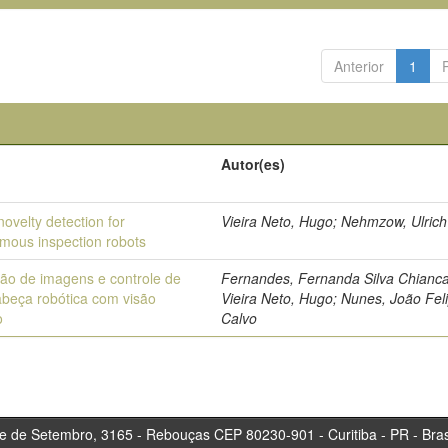
Anterior
1
Autor(es)
novelty detection for
Vieira Neto, Hugo; Nehmzow, Ulrich
mous inspection robots
ção de imagens e controle de
Fernandes, Fernanda Silva Chianca
beça robótica com visão
Vieira Neto, Hugo; Nunes, João Fel
o
Calvo
tembro, 3165 - Rebouças CEP 80230-901 - Curitiba 