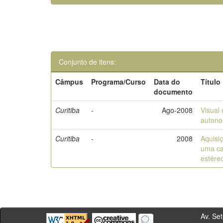
Conjunto de itens:
Câmpus
Programa/Curso
Data do
Título
documento
Curitiba
-
Ago-2008
Visual 
autono
Curitiba
-
2008
Aquisi
uma ca
estére
Av. Sete de Se