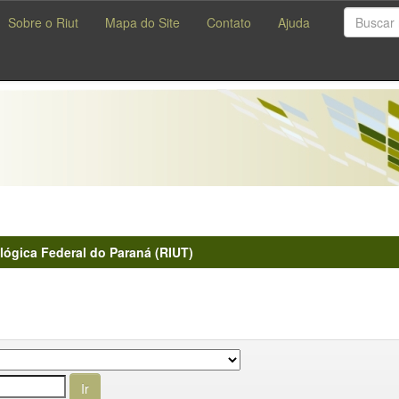
Sobre o Riut
Mapa do Site
Contato
Ajuda
lógica Federal do Paraná (RIUT)