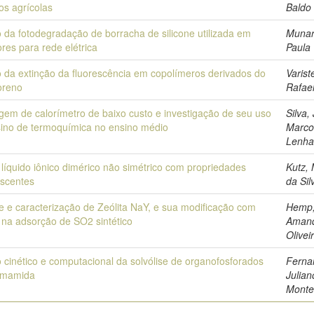
os agrícolas
Baldo
 da fotodegradação de borracha de silicone utilizada em
Munar
ores para rede elétrica
Paula
 da extinção da fluorescência em copolímeros derivados do
Varist
uoreno
Rafae
em de calorímetro de baixo custo e investigação de seu uso
Silva,
ino de termoquímica no ensino médio
Marco
Lenha
l líquido iônico dimérico não simétrico com propriedades
Kutz,
escentes
da Sil
e e caracterização de Zeólita NaY, e sua modificação com
Hemp
 na adsorção de SO2 sintético
Aman
Olivei
 cinético e computacional da solvólise de organofosforados
Ferna
rmamida
Julian
Monte