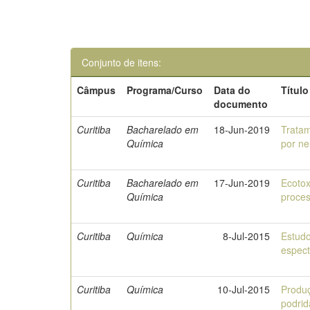
Conjunto de itens:
Câmpus
Programa/Curso
Data do
Título
documento
Curitiba
Bacharelado em
18-Jun-2019
Tratam
Química
por ne
Curitiba
Bacharelado em
17-Jun-2019
Ecotox
Química
proce
Curitiba
Química
8-Jul-2015
Estudo
espect
Curitiba
Química
10-Jul-2015
Produç
podrid