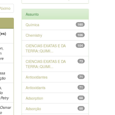
Póximo
Assunto
Química
160
(es)
Chemistry
106
CIENCIAS EXATAS E DA
104
n,
TERRA::QUIMI...
n
ere
CIENCIAS EXATAS E DA
73
TERRA::QUIMI...
,
ssa
Antioxidantes
71
ção
s,
Antioxidants
71
lo
 Petry
Adsorption
68
, Osmar
Adsorção
68
io