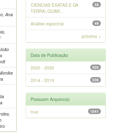
CIENCIAS EXATAS E DA
58
TERRA::QUIMI...
o, Ana
Análise espectral
49
elo,
próximo >
l
 João
Data de Publicação
s
rdt
2020 - 2026
505
 Monike
va
2014 - 2019
536
,
da
Possuem Arquivo(s)
ra
true
1041
ndes,
o
iro