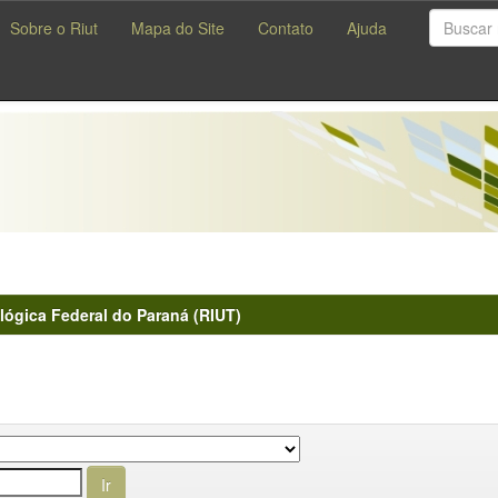
Sobre o Riut
Mapa do Site
Contato
Ajuda
lógica Federal do Paraná (RIUT)