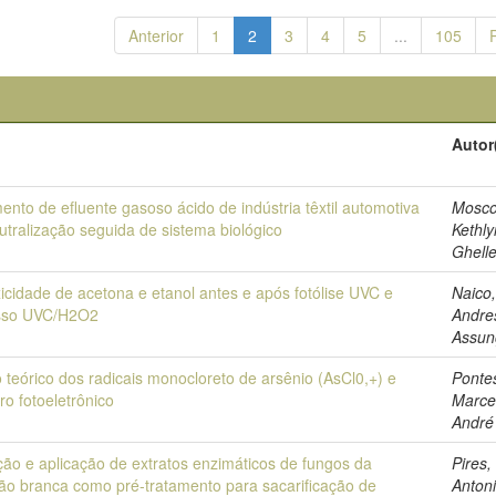
Anterior
1
2
3
4
5
...
105
Autor
ento de efluente gasoso ácido de indústria têxtil automotiva
Mosco
utralização seguida de sistema biológico
Kethly
Ghell
icidade de acetona e etanol antes e após fotólise UVC e
Naico
sso UVC/H2O2
Andre
Assun
 teórico dos radicais monocloreto de arsênio (AsCl0,+) e
Ponte
ro fotoeletrônico
Marce
André
ão e aplicação de extratos enzimáticos de fungos da
Pires
ão branca como pré-tratamento para sacarificação de
Anton