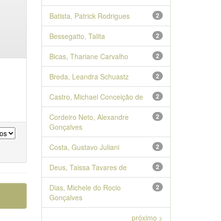
Batista, Patrick Rodrigues
2
Bessegatto, Talita
2
Bicas, Thariane Carvalho
2
Breda, Leandra Schuastz
2
Castro, Michael Conceição de
2
Cordeiro Neto, Alexandre
2
Gonçalves
Costa, Gustavo Juliani
2
Deus, Taissa Tavares de
2
Dias, Michele do Rocio
2
Gonçalves
próximo >