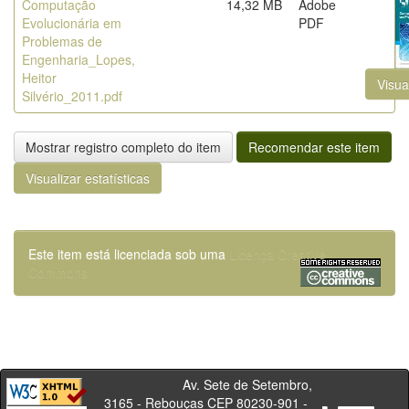
Computação
14,32 MB
Adobe
Evolucionária em
PDF
Problemas de
Engenharia_Lopes,
Heitor
Visua
Silvério_2011.pdf
Mostrar registro completo do item
Recomendar este item
Visualizar estatísticas
Este item está licenciada sob uma
Licença Creative
Commons
Av. Sete de Setembro,
3165 - Rebouças CEP 80230-901 -