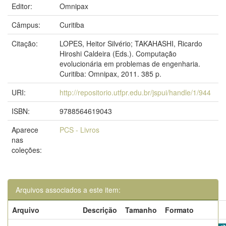
Editor:
Omnipax
Câmpus:
Curitiba
Citação:
LOPES, Heitor Silvério; TAKAHASHI, Ricardo
Hiroshi Caldeira (Eds.). Computação
evolucionária em problemas de engenharia.
Curitiba: Omnipax, 2011. 385 p.
URI:
http://repositorio.utfpr.edu.br/jspui/handle/1/944
ISBN:
9788564619043
Aparece
PCS - Livros
nas
coleções:
Arquivos associados a este item:
Arquivo
Descrição
Tamanho
Formato