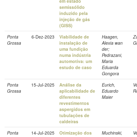
em estado
semissólido
induzido pela
injeção de gás
(GISS)
Ponta
6-Dez-2023
Viabilidade de
Haagen,
Z
Grossa
instalação de
Alexia wan
Gi
uma fundição
der;
numa indústria
Pedrazani,
automotiva: um
Maria
estudo de caso
Eduarda
Gongora
Ponta
15-Jul-2025
Análise da
Eurich,
Ve
Grossa
aplicabilidade de
Eduardo
R
diferentes
Maier
revestimentos
aspergidos em
tubulações de
caldeiras
Ponta
14-Jul-2025
Otimização dos
Muchinski,
Ve