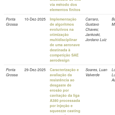
via método dos
elementos finitos
Ponta
10-Dez-2025
Implementação
Carraro,
B
Grossa
de algoritmos
Gustavo
M
evolutivos na
Chaves;
otimização
Jankoski,
multidisciplinar
Jordano Luiz
de uma aeronave
destinada à
competição SAE
aerodesign
Ponta
29-Dez-2025
Caracterização e
Soares, Luan
L
Grossa
avaliação da
Valverde
L
resistência ao
A
desgaste de
erosão por
cavitação da liga
A380 processada
por injeção e
squeezze casting