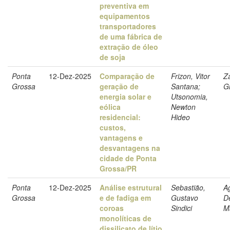
preventiva em
equipamentos
transportadores
de uma fábrica de
extração de óleo
de soja
Ponta
12-Dez-2025
Comparação de
Frizon, Vitor
Z
Grossa
geração de
Santana;
Gi
energia solar e
Utsonomia,
eólica
Newton
residencial:
Hideo
custos,
vantagens e
desvantagens na
cidade de Ponta
Grossa/PR
Ponta
12-Dez-2025
Análise estrutural
Sebastião,
Ag
Grossa
e de fadiga em
Gustavo
D
coroas
Sindici
M
monolíticas de
dissilicato de lítio