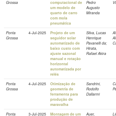
Grossa
computacional de
Pedro
Vi
um modelo de
Augusto
quarto de carro
Miranda
com mola
pneumática
Ponta
4-Jul-2025
Projeto de um
Silva, Lucas
Al
Grossa
seguidor solar
Henrique
A
automatizado de
Pavanelli da;
C
baixo custo com
Hirata,
ajuste sazonal
Rafael Akira
manual e rotação
horizontal
automatizada por
relés
Ponta
4-Jul-2025
Otimização de
Sandrini,
C
Grossa
geometria de
Rodolfo
P
ferramenta para
Dallarmi
produção de
maravalha
Ponta
3-Jul-2025
Montagem de um
Auer,
Li