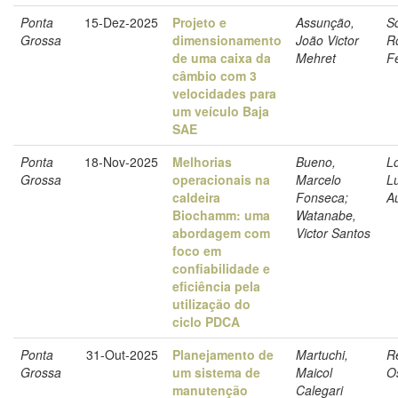
Ponta
15-Dez-2025
Projeto e
Assunção,
S
Grossa
dimensionamento
João Victor
R
de uma caixa da
Mehret
Fe
câmbio com 3
velocidades para
um veículo Baja
SAE
Ponta
18-Nov-2025
Melhorias
Bueno,
L
Grossa
operacionais na
Marcelo
L
caldeira
Fonseca;
A
Biochamm: uma
Watanabe,
abordagem com
Victor Santos
foco em
confiabilidade e
eficiência pela
utilização do
ciclo PDCA
Ponta
31-Out-2025
Planejamento de
Martuchi,
Re
Grossa
um sistema de
Maicol
O
manutenção
Calegari