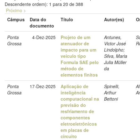
Descendente ordem): 1 para 20 de 388
Próximo >
Câmpus
Data do
Título
Autor(es)
O
documento
Ponta
4-Dez-2025
Projeto de um
Antunes,
S
Grossa
atenuador de
Victor José
Ro
impacto para um
Lindolpho;
veículo tipo
Silva, Maria
Formula SAE pelo
Julia Müller
método de
da
elementos finitos
Ponta
17-Dez-2025
Aplicação de
Spinelli,
A
Grossa
inteligência
Arthur
An
computacional na
Bettoni
previsão do
resfriamento de
componentes
eletroeletrônicos
em placas de
circuito