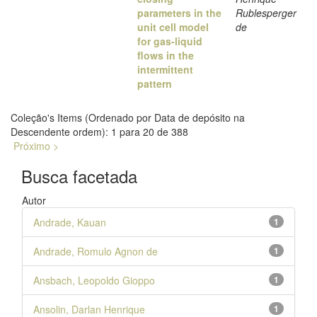
parameters in the
Rublesperger
unit cell model
de
for gas-liquid
flows in the
intermittent
pattern
Coleção's Items (Ordenado por Data de depósito na
Descendente ordem): 1 para 20 de 388
Próximo >
Busca facetada
Autor
Andrade, Kauan
1
Andrade, Romulo Agnon de
1
Ansbach, Leopoldo Gioppo
1
Ansolin, Darlan Henrique
1