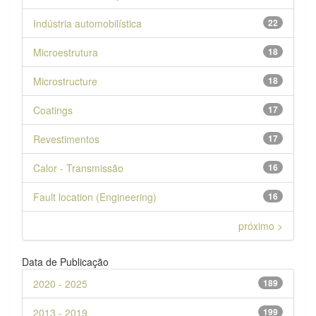
Indústria automobilística
22
Microestrutura
18
Microstructure
18
Coatings
17
Revestimentos
17
Calor - Transmissão
16
Fault location (Engineering)
16
próximo >
Data de Publicação
2020 - 2025
189
2013 - 2019
199