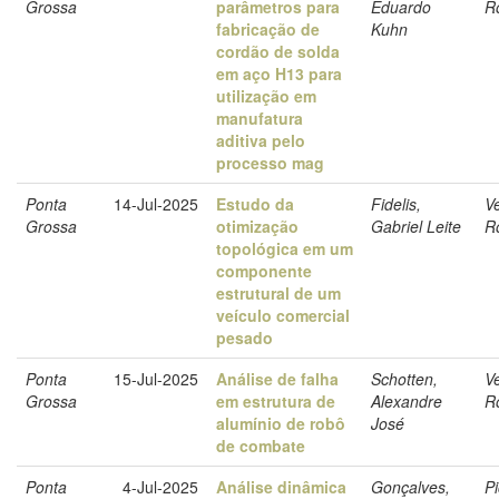
Grossa
parâmetros para
Eduardo
R
fabricação de
Kuhn
cordão de solda
em aço H13 para
utilização em
manufatura
aditiva pelo
processo mag
Ponta
14-Jul-2025
Estudo da
Fidelis,
Ve
Grossa
otimização
Gabriel Leite
R
topológica em um
componente
estrutural de um
veículo comercial
pesado
Ponta
15-Jul-2025
Análise de falha
Schotten,
Ve
Grossa
em estrutura de
Alexandre
R
alumínio de robô
José
de combate
Ponta
4-Jul-2025
Análise dinâmica
Gonçalves,
Pi