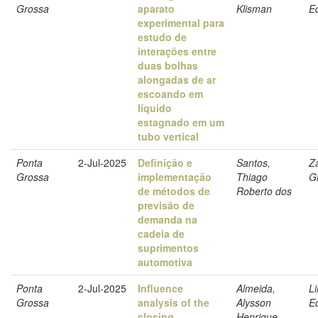
Grossa
aparato
Klisman
E
experimental para
estudo de
interações entre
duas bolhas
alongadas de ar
escoando em
líquido
estagnado em um
tubo vertical
Ponta
2-Jul-2025
Definição e
Santos,
Z
Grossa
implementação
Thiago
Gi
de métodos de
Roberto dos
previsão de
demanda na
cadeia de
suprimentos
automotiva
Ponta
2-Jul-2025
Influence
Almeida,
Li
Grossa
analysis of the
Alysson
E
closing
Henrique