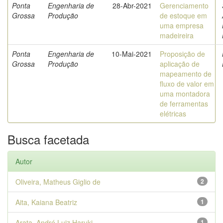
Ponta
Engenharia de
28-Abr-2021
Gerenciamento
Grossa
Produção
de estoque em
uma empresa
madeireira
Ponta
Engenharia de
10-Mai-2021
Proposição de
Grossa
Produção
aplicação de
mapeamento de
fluxo de valor em
uma montadora
de ferramentas
elétricas
Busca facetada
Autor
Oliveira, Matheus Giglio de
2
Aita, Kaiana Beatriz
1
Arata, André Luiz Haruki
1