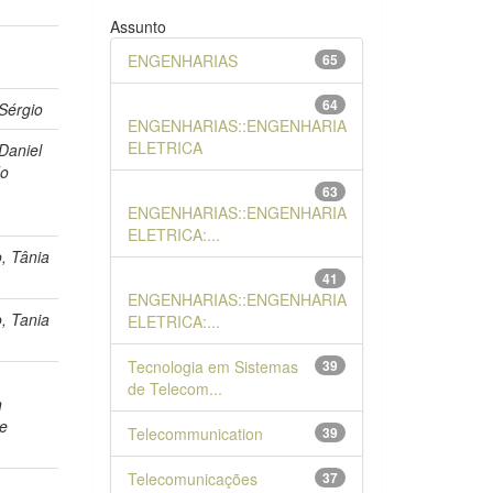
Assunto
ENGENHARIAS
65
64
Sérgio
ENGENHARIAS::ENGENHARIA
ELETRICA
 Daniel
do
63
ENGENHARIAS::ENGENHARIA
ELETRICA:...
, Tânia
41
ENGENHARIAS::ENGENHARIA
, Tania
ELETRICA:...
Tecnologia em Sistemas
39
,
de Telecom...
n
de
Telecommunication
39
Telecomunicações
37