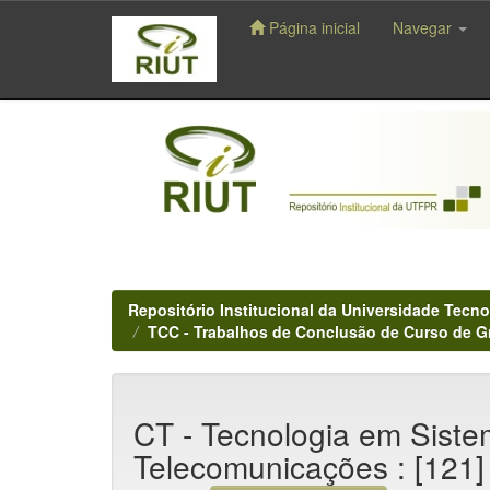
Página inicial
Navegar
Skip
navigation
Repositório Institucional da Universidade Tecno
TCC - Trabalhos de Conclusão de Curso de 
CT - Tecnologia em Sist
Telecomunicações : [121