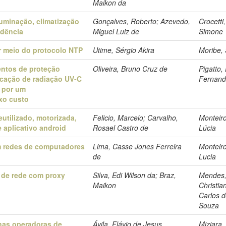
Maikon da
luminação, climatização
Gonçalves, Roberto; Azevedo,
Crocetti,
idência
Miguel Luiz de
Simone
r meio do protocolo NTP
Utime, Sérgio Akira
Moribe, 
entos de proteção
Oliveira, Bruno Cruz de
Pigatto,
licação de radiação UV-C
Fernan
a por um
xo custo
eutilizado, motorizada,
Felicio, Marcelo; Carvalho,
Monteiro
 aplicativo android
Rosael Castro de
Lúcia
em redes de computadores
Lima, Casse Jones Ferreira
Monteiro
de
Lucia
 de rede com proxy
Silva, Edi Wilson da; Braz,
Mendes
Maikon
Christia
Carlos 
Souza
nas operadoras de
Ávila, Flávio de Jesus
Miziara,