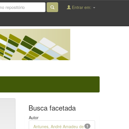
Entrar em:
Busca facetada
Autor
Antunes, André Amadeu de
1