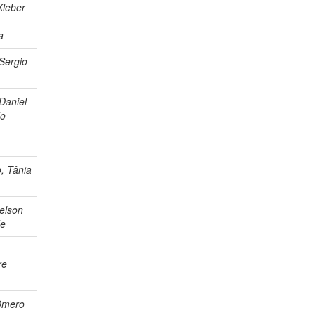
Kleber
a
Sergio
 Daniel
do
, Tânia
elson
de
re
 Omero