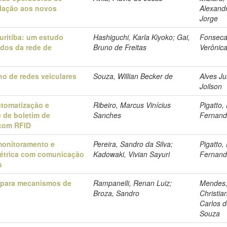
lação aos novos
Alexand
Jorge
uritiba: um estudo
Hashiguchi, Karla Kiyoko; Gai,
Fonseca
ados da rede de
Bruno de Freitas
Verônic
o de redes veiculares
Souza, Willian Becker de
Alves Ju
Joilson
utomatização e
Ribeiro, Marcus Vinícius
Pigatto,
e de boletim de
Sanches
Fernan
 com RFID
monitoramento e
Pereira, Sandro da Silva;
Pigatto,
létrica com comunicação
Kadowaki, Vivian Sayuri
Fernan
s
 para mecanismos de
Rampanelli, Renan Luiz;
Mendes
Broza, Sandro
Christia
Carlos 
Souza