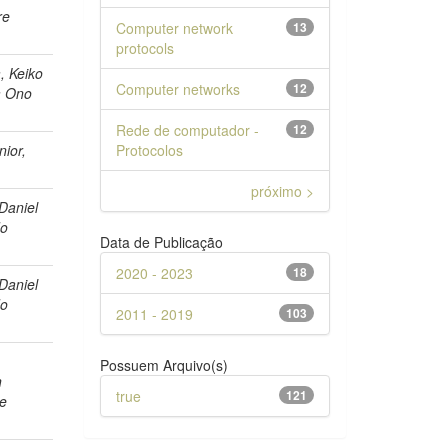
re
Computer network
13
protocols
, Keiko
Computer networks
12
a Ono
Rede de computador -
12
nior,
Protocolos
próximo >
 Daniel
do
Data de Publicação
2020 - 2023
18
 Daniel
do
2011 - 2019
103
,
Possuem Arquivo(s)
n
true
121
de