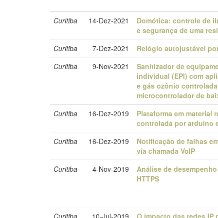
Curitiba
14-Dez-2021
Domótica: controle de i
e segurança de uma res
Curitiba
7-Dez-2021
Relógio autojustável po
Curitiba
9-Nov-2021
Sanitizador de equipam
individual (EPI) com ap
e gás ozônio controlad
microcontrolador de bai
Curitiba
16-Dez-2019
Plataforma em material r
controlada por arduino e
Curitiba
16-Dez-2019
Notificação de falhas 
via chamada VoIP
Curitiba
4-Nov-2019
Análise de desempenho
HTTPS
Curitiba
10-Jul-2019
O impacto das redes IP 