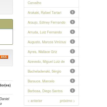
Carvalho
Arakaki, Rafael Tartari
1
Araujo, Ediney Fernando
1
Arruda, Luiz Fernando
1
Augusto, Marcos Vinícius
1
Ayres, Wallace Griz
1
Azevedo, Miguel Luiz de
1
Bacheladenski, Sérgio
1
Barauce, Marcelo
1
dor(es)
Barbosa, Diego Santos
1
 Daniel
< anterior
próximo >
do