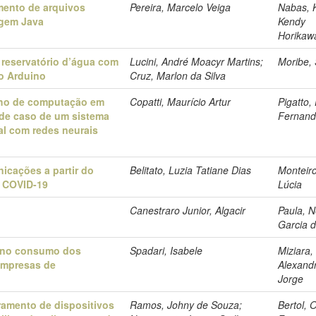
mento de arquivos
Pereira, Marcelo Veiga
Nabas, 
agem Java
Kendy
Horikaw
 reservatório d’água com
Lucini, André Moacyr Martins;
Moribe, 
o Arduino
Cruz, Marlon da Silva
ho de computação em
Copatti, Maurício Artur
Pigatto,
de caso de um sistema
Fernan
al com redes neurais
icações a partir do
Belitato, Luzia Tatiane Dias
Monteiro
e COVID-19
Lúcia
i
Canestraro Junior, Algacir
Paula, N
Garcia 
 no consumo dos
Spadari, Isabele
Miziara,
empresas de
Alexand
Jorge
ramento de dispositivos
Ramos, Johny de Souza;
Bertol,