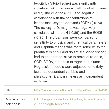
toxicity by Vibrio fischeri was significantly
correlated with the concentrations of aluminum
(0.97) and chlorine (0.93) and negative
correlations with the concentrations of
biochemical oxygen demand (BOD5) (-0.73).
The toxicity to D. magna was negatively
correlated with the pH (-0.89) and the BOD5
(-0.95).The organisms were compared for
sensitivity to physical and chemical parameters
and Daphnia magna was more sensitive to the
parameters of pH and do are the Vibrio fischeri
had to be more sensitive to residual chlorine,
COD, BOD5, ammonia nitrogen and aluminum.
Regression models were adjusted for toxicity
factor as dependent variable and
physicochemical parameters as independent
variables.
URI:
http://repositorio.utfpr.edu.br/jspui/handle/1/450
Aparece nas
CT - Programa de Pós-Graduação em Ciência
coleções:
e Tecnologia Ambiental