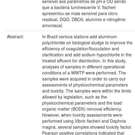
sensível aos parâmetros de pH e OD sendo
que a bactéria luminescente V. fischeri
apresentou-se mais sensível para cloro
residual, DQO, DBO5, alumínio e nitrogênio
amoniacal.
Abstract:
In Brazil various stations add aluminum
polychloride on biological sludge to improve the
efficiency of coagulation/flocculation and
clarification and add sodium hypochlorite in the
treated effluent for disinfection. In this study,
analyses of samples in different operational
conditions of a WWTP were performed. The
samples were acquired in order to carry out
assessments of physicochemical parameters
and toxicity. The samples were within the limits
allowed by legislation, such as the
physicochemical parameters and the load
organic matter (BOD5) removal efficiency.
However, when toxicity assessments were
performed using Vibrio fischeri and Daphnia
magna, several samples showed toxicity factor.
Pearson positive correlations indicated that