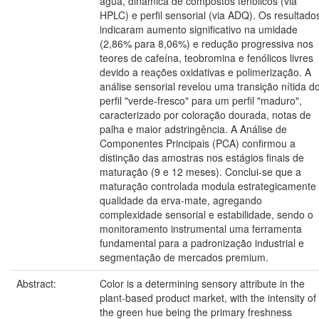
água, dinâmica de compostos fenólicos (via
HPLC) e perfil sensorial (via ADQ). Os resultado
indicaram aumento significativo na umidade
(2,86% para 8,06%) e redução progressiva nos
teores de cafeína, teobromina e fenólicos livres
devido a reações oxidativas e polimerização. A
análise sensorial revelou uma transição nítida d
perfil "verde-fresco" para um perfil "maduro",
caracterizado por coloração dourada, notas de
palha e maior adstringência. A Análise de
Componentes Principais (PCA) confirmou a
distinção das amostras nos estágios finais de
maturação (9 e 12 meses). Conclui-se que a
maturação controlada modula estrategicamente
qualidade da erva-mate, agregando
complexidade sensorial e estabilidade, sendo o
monitoramento instrumental uma ferramenta
fundamental para a padronização industrial e
segmentação de mercados premium.
Abstract:
Color is a determining sensory attribute in the
plant-based product market, with the intensity of
the green hue being the primary freshness