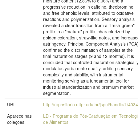
moisture content (2.86% to 8.06%) and a
progressive reduction in caffeine, theobromine,
and free phenolic levels, attributed to oxidative
reactions and polymerization. Sensory analysis
revealed a clear transition from a "fresh-green"
profile to a "mature" profile, characterized by
golden coloration, straw-like notes, and increase
astringency. Principal Component Analysis (PCA
confirmed the discrimination of samples at the
final maturation stages (9 and 12 months). It is
concluded that controlled maturation strategicall
modulates yerba mate quality, adding sensory
complexity and stability, with instrumental
monitoring serving as a fundamental tool for
industrial standardization and premium market
segmentation.
URI:
http://repositorio.utfpr.edu.br/jspui/handle/1/403
Aparece nas
LD - Programa de Pós-Graduação em Tecnologi
coleções:
de Alimentos