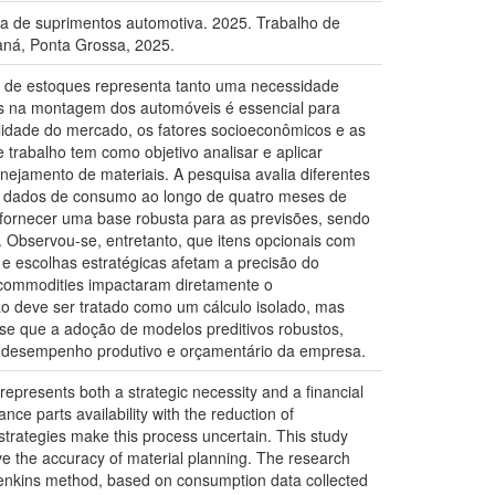
 de suprimentos automotiva. 2025. Trabalho de
aná, Ponta Grossa, 2025.
 de estoques representa tanto uma necessidade
os na montagem dos automóveis é essencial para
bilidade do mercado, os fatores socioeconômicos e as
trabalho tem como objetivo analisar e aplicar
jamento de materiais. A pesquisa avalia diferentes
m dados de consumo ao longo de quatro meses de
fornecer uma base robusta para as previsões, sendo
 Observou-se, entretanto, que itens opcionais com
 e escolhas estratégicas afetam a precisão do
de commodities impactaram diretamente o
o deve ser tratado como um cálculo isolado, mas
-se que a adoção de modelos preditivos robustos,
 o desempenho produtivo e orçamentário da empresa.
presents both a strategic necessity and a financial
ce parts availability with the reduction of
strategies make this process uncertain. This study
e the accuracy of material planning. The research
-Jenkins method, based on consumption data collected