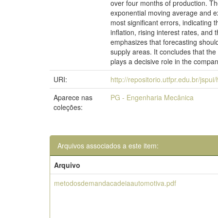
over four months of production. The
exponential moving average and ex
most significant errors, indicating
inflation, rising interest rates, 
emphasizes that forecasting should 
supply areas. It concludes that th
plays a decisive role in the comp
URI:
http://repositorio.utfpr.edu.br/jspu
Aparece nas
PG - Engenharia Mecânica
coleções:
Arquivos associados a este item:
Arquivo
metodosdemandacadeiaautomotiva.pdf