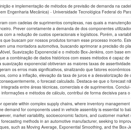
nição e implementação de métodos de previsão de demanda na cadeia
em Engenharia Mecânica) - Universidade Tecnológica Federal do Par
eram com cadeias de suprimentos complexas, nas quais a manutenção
nanceiro. Prever corretamente a demanda de dos componentes utilizad
ças com a redução de custos operacionais e logísticos. Porém, a varia
es que buscam por nossos produtos tornam esse processo incerto. Este 
m uma montadora automotiva, buscando aprimorar a precisão do plane
a Móvel, Suavização Exponencial e o método Box-Jenkins, com base e
que a combinação de dados históricos com esses métodos é capaz de 
 suavização exponencial obtiveram as maiores taxas de assertividade.
eram os erros mais significativos, sinalizando que fatores econômicos
rnos, como a inflação, elevação da taxa de juros e a desvalorização 
onsequentemente, o forecast calculado. Destaca-se que o forecast nã
 integrada entre áreas técnicas, comerciais e de suprimentos. Conclui
s informações e métodos de cálculo, contribui de forma decisiva para
r operate within complex supply chains, where inventory management re
he demand for components used in vehicle assembly is essential to balan
owever, market variability, socioeconomic factors, and customer market 
forecasting methods in an automotive manufacturer, seeking to improv
echniques, such as Moving Average, Exponential Smoothing, and the Box