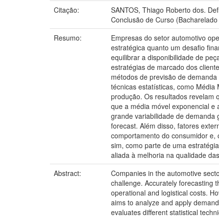
Citação:
SANTOS, Thiago Roberto dos. Defi
Conclusão de Curso (Bacharelado 
Resumo:
Empresas do setor automotivo op
estratégica quanto um desafio fi
equilibrar a disponibilidade de pe
estratégias de marcado dos client
métodos de previsão de demanda e
técnicas estatísticas, como Médi
produção. Os resultados revelam 
que a média móvel exponencial e a
grande variabilidade de demanda g
forecast. Além disso, fatores exte
comportamento do consumidor e, c
sim, como parte de uma estratégia
aliada à melhoria na qualidade da
Abstract:
Companies in the automotive secto
challenge. Accurately forecasting t
operational and logistical costs. H
aims to analyze and apply demand 
evaluates different statistical t