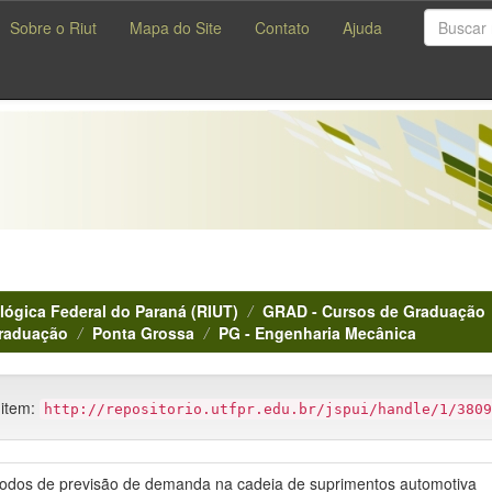
Sobre o Riut
Mapa do Site
Contato
Ajuda
lógica Federal do Paraná (RIUT)
GRAD - Cursos de Graduação
Graduação
Ponta Grossa
PG - Engenharia Mecânica
 item:
http://repositorio.utfpr.edu.br/jspui/handle/1/3809
odos de previsão de demanda na cadeia de suprimentos automotiva