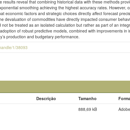
 results reveal that combining historical data with these methods provi
ponential smoothing achieving the highest accuracy rates. However, op
 that economic factors and strategic choices directly affect forecast pre
and the devaluation of commodities have directly impacted consumer beh
not be treated as an isolated calculation but rather as part of an integ
e adoption of robust predictive models, combined with improvements in 
any’s production and budgetary performance.
i/handle/1/38093
Descrição
Tamanho
Form
888,69 kB
Adob