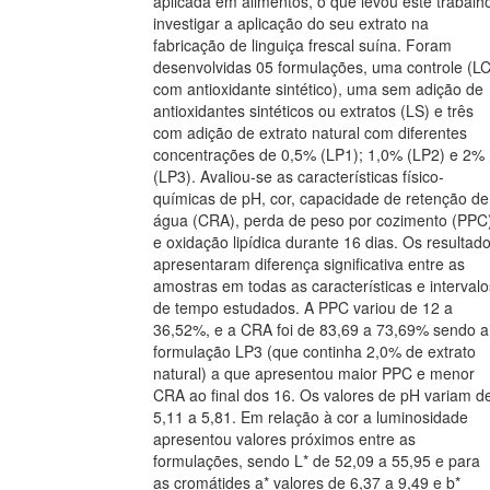
aplicada em alimentos, o que levou este trabalh
investigar a aplicação do seu extrato na
fabricação de linguiça frescal suína. Foram
desenvolvidas 05 formulações, uma controle (L
com antioxidante sintético), uma sem adição de
antioxidantes sintéticos ou extratos (LS) e três
com adição de extrato natural com diferentes
concentrações de 0,5% (LP1); 1,0% (LP2) e 2%
(LP3). Avaliou-se as características físico-
químicas de pH, cor, capacidade de retenção de
água (CRA), perda de peso por cozimento (PPC
e oxidação lipídica durante 16 dias. Os resultad
apresentaram diferença significativa entre as
amostras em todas as características e intervalo
de tempo estudados. A PPC variou de 12 a
36,52%, e a CRA foi de 83,69 a 73,69% sendo a
formulação LP3 (que continha 2,0% de extrato
natural) a que apresentou maior PPC e menor
CRA ao final dos 16. Os valores de pH variam d
5,11 a 5,81. Em relação à cor a luminosidade
apresentou valores próximos entre as
formulações, sendo L* de 52,09 a 55,95 e para
as cromátides a* valores de 6,37 a 9,49 e b*