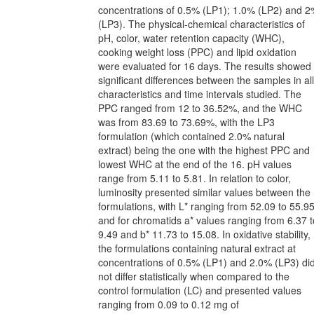
concentrations of 0.5% (LP1); 1.0% (LP2) and 
(LP3). The physical-chemical characteristics of
pH, color, water retention capacity (WHC),
cooking weight loss (PPC) and lipid oxidation
were evaluated for 16 days. The results showed
significant differences between the samples in all
characteristics and time intervals studied. The
PPC ranged from 12 to 36.52%, and the WHC
was from 83.69 to 73.69%, with the LP3
formulation (which contained 2.0% natural
extract) being the one with the highest PPC and
lowest WHC at the end of the 16. pH values
range from 5.11 to 5.81. In relation to color,
luminosity presented similar values between the
formulations, with L* ranging from 52.09 to 55.9
and for chromatids a* values ranging from 6.37 t
9.49 and b* 11.73 to 15.08. In oxidative stability,
the formulations containing natural extract at
concentrations of 0.5% (LP1) and 2.0% (LP3) di
not differ statistically when compared to the
control formulation (LC) and presented values
ranging from 0.09 to 0.12 mg of