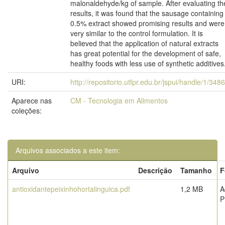
malonaldehyde/kg of sample. After evaluating th
results, it was found that the sausage containing
0.5% extract showed promising results and were
very similar to the control formulation. It is
believed that the application of natural extracts
has great potential for the development of safe,
healthy foods with less use of synthetic additives
URI:
http://repositorio.utfpr.edu.br/jspui/handle/1/348
Aparece nas
CM - Tecnologia em Alimentos
coleções:
Arquivos associados a este item:
Arquivo
Descrição
Tamanho
F
antioxidantepeixinhohortalinguica.pdf
1,2 MB
A
P