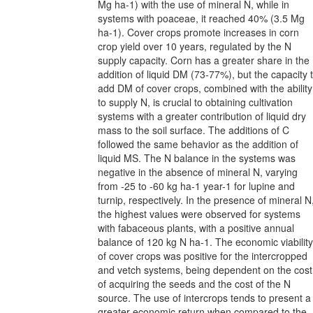
Mg ha-1) with the use of mineral N, while in
systems with poaceae, it reached 40% (3.5 Mg
ha-1). Cover crops promote increases in corn
crop yield over 10 years, regulated by the N
supply capacity. Corn has a greater share in the
addition of liquid DM (73-77%), but the capacity 
add DM of cover crops, combined with the ability
to supply N, is crucial to obtaining cultivation
systems with a greater contribution of liquid dry
mass to the soil surface. The additions of C
followed the same behavior as the addition of
liquid MS. The N balance in the systems was
negative in the absence of mineral N, varying
from -25 to -60 kg ha-1 year-1 for lupine and
turnip, respectively. In the presence of mineral N
the highest values were observed for systems
with fabaceous plants, with a positive annual
balance of 120 kg N ha-1. The economic viability
of cover crops was positive for the intercropped
and vetch systems, being dependent on the cost
of acquiring the seeds and the cost of the N
source. The use of intercrops tends to present a
greater economic return when compared to the