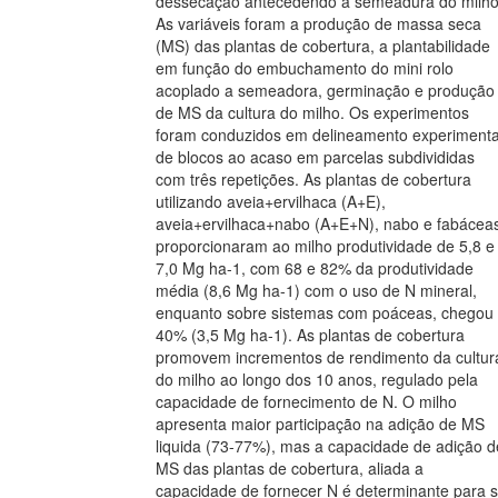
dessecação antecedendo a semeadura do milho
As variáveis foram a produção de massa seca
(MS) das plantas de cobertura, a plantabilidade
em função do embuchamento do mini rolo
acoplado a semeadora, germinação e produção
de MS da cultura do milho. Os experimentos
foram conduzidos em delineamento experimenta
de blocos ao acaso em parcelas subdivididas
com três repetições. As plantas de cobertura
utilizando aveia+ervilhaca (A+E),
aveia+ervilhaca+nabo (A+E+N), nabo e fabácea
proporcionaram ao milho produtividade de 5,8 e
7,0 Mg ha-1, com 68 e 82% da produtividade
média (8,6 Mg ha-1) com o uso de N mineral,
enquanto sobre sistemas com poáceas, chegou
40% (3,5 Mg ha-1). As plantas de cobertura
promovem incrementos de rendimento da cultur
do milho ao longo dos 10 anos, regulado pela
capacidade de fornecimento de N. O milho
apresenta maior participação na adição de MS
liquida (73-77%), mas a capacidade de adição d
MS das plantas de cobertura, aliada a
capacidade de fornecer N é determinante para 