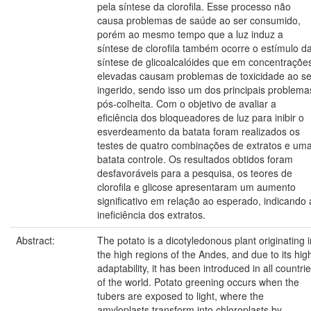
pela síntese da clorofila. Esse processo não
causa problemas de saúde ao ser consumido,
porém ao mesmo tempo que a luz induz a
síntese de clorofila também ocorre o estímulo d
síntese de glicoalcalóides que em concentraçõe
elevadas causam problemas de toxicidade ao se
ingerido, sendo isso um dos principais problema
pós-colheita. Com o objetivo de avaliar a
eficiência dos bloqueadores de luz para inibir o
esverdeamento da batata foram realizados os
testes de quatro combinações de extratos e um
batata controle. Os resultados obtidos foram
desfavoráveis para a pesquisa, os teores de
clorofila e glicose apresentaram um aumento
significativo em relação ao esperado, indicando 
ineficiência dos extratos.
Abstract:
The potato is a dicotyledonous plant originating i
the high regions of the Andes, and due to its hig
adaptability, it has been introduced in all countri
of the world. Potato greening occurs when the
tubers are exposed to light, where the
amyloplasts transform into chloroplasts by