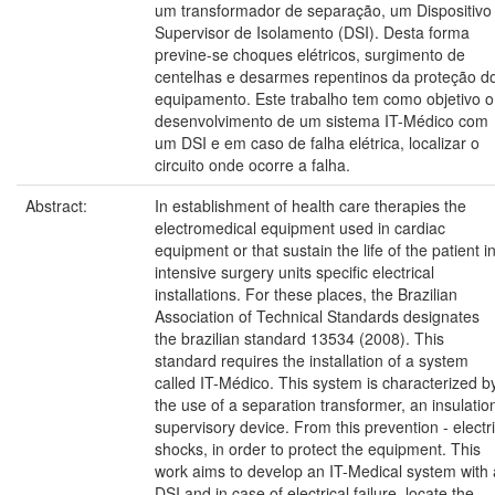
um transformador de separação, um Dispositivo
Supervisor de Isolamento (DSI). Desta forma
previne-se choques elétricos, surgimento de
centelhas e desarmes repentinos da proteção d
equipamento. Este trabalho tem como objetivo o
desenvolvimento de um sistema IT-Médico com
um DSI e em caso de falha elétrica, localizar o
circuito onde ocorre a falha.
Abstract:
In establishment of health care therapies the
electromedical equipment used in cardiac
equipment or that sustain the life of the patient i
intensive surgery units specific electrical
installations. For these places, the Brazilian
Association of Technical Standards designates
the brazilian standard 13534 (2008). This
standard requires the installation of a system
called IT-Médico. This system is characterized b
the use of a separation transformer, an insulatio
supervisory device. From this prevention - electr
shocks, in order to protect the equipment. This
work aims to develop an IT-Medical system with 
DSI and in case of electrical failure, locate the