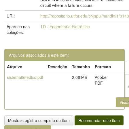
circuit where a failure occurs.
URI:
http://repositorio.utfpr.edu.br/jspui/handle/1/314
Aparece nas
TD - Engenharia Eletrônica
coleções:
Arquivos associados a este item:
Arquivo
Descrição
Tamanho
Formato
sistemaitmedico.pdf
2,06 MB
Adobe
PDF
Visua
Mostrar registro completo do item
Recomendar este item