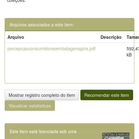
coleções:
Arquivos associados a este item:
Arquivo
Descrição
Tama
percepcaoconsumidoresembalagensgins.pdf
592,4
kB
Mostrar registro completo do item
Recomendar este item
Visualizar estatísticas
Este item está licenciada sob uma
Licença Creative
Commons