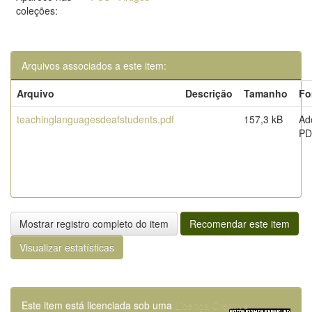
coleções:
Arquivos associados a este item:
Arquivo
Descrição
Tamanho
Fo
teachinglanguagesdeafstudents.pdf
157,3 kB
Ad
PD
Mostrar registro completo do item
Recomendar este item
Visualizar estatísticas
Este item está licenciada sob uma
Licença Creative