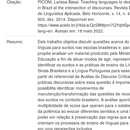
Citação:
PICONI, Larissa Bassi. Teaching languages to dea
in Brazil at the intersection of discourses. Revista 
de Linguística Aplicada, Belo Horizonte, v. 14, n. 4
903, dez. 2014. Disponível em:
https://www.scielo.br/j/rbla/a/QzSW8jmn7QYqfd
lang=en. Acesso em: 18 maio 2022.
Resumo:
Este trabalho objetiva discutir questões acerca do
línguas para surdos nas escolas brasileiras e, par
propõe analisar um material produzido pelo Minist
Educação a fim de situar modos de agir, represen
identificar os surdos e as práticas de ensino da L
Sinais Brasileira e a Língua Portuguesa para ess
partir do referencial da Análise do Discurso Crítica
práticas discursivas sobre essa questão é importa
possibilita identificar movimentos de
manutenção/transformação das questões de rec
dos surdos no contexto brasileiro. A análise apon
multiplicidade de vozes que operam para o estab
da polêmica ao evocar diferentes sentidos e uma 
poder em relação à preservação das regras que 
orientam os processos de ensino de línguas para
em uma perspectiva inclusiva.