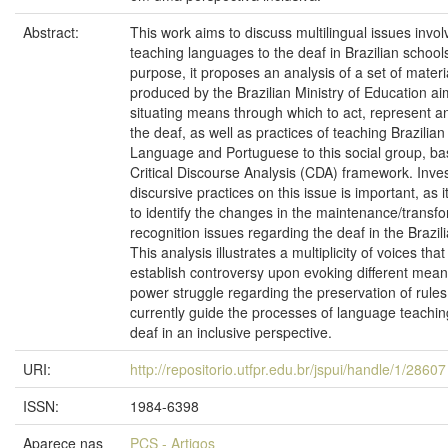
Abstract:
This work aims to discuss multilingual issues invol
teaching languages to the deaf in Brazilian schools
purpose, it proposes an analysis of a set of materi
produced by the Brazilian Ministry of Education ai
situating means through which to act, represent an
the deaf, as well as practices of teaching Brazilian
Language and Portuguese to this social group, ba
Critical Discourse Analysis (CDA) framework. Inves
discursive practices on this issue is important, as i
to identify the changes in the maintenance/transfo
recognition issues regarding the deaf in the Brazil
This analysis illustrates a multiplicity of voices tha
establish controversy upon evoking different mea
power struggle regarding the preservation of rules
currently guide the processes of language teachin
deaf in an inclusive perspective.
URI:
http://repositorio.utfpr.edu.br/jspui/handle/1/28607
ISSN:
1984-6398
Aparece nas
PCS - Artigos