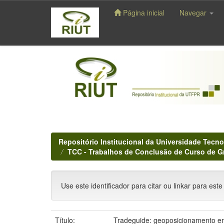
Página inicial
Navegar
Skip
navigation
Repositório Institucional da Universidade Tecno
TCC - Trabalhos de Conclusão de Curso de 
Use este identificador para citar ou linkar para este
Título:
Tradeguide: geoposicionamento em