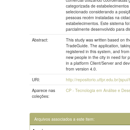
comercial utilizando coordenadas g
categorizada de estabelecimentos 
selecionado considerando a posiçã
pessoas recém instaladas na cida
estabelecimentos. Este sistema f
parcialmente desenvolvido para dis
Abstract:
This study was written based on th
TradeGuide. The application, taking
registered in this system, and from 
new people in the city in need for 
in a platform Client/Server and de
from version 4.0.
URI:
http://repositorio.utfpr.edu.br/jspu
Aparece nas
CP - Tecnologia em Análise e Des
coleções:
Arquivos associados a este item: