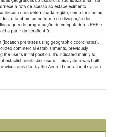
das geográficas do usuário, disponibiliza uma lista
fornece a rota de acesso ao estabelecimento
esconhecem uma determinada região, como turistas ou
rá-los, e também como forma de divulgação dos
m a linguagem de programação de computadores PHP e
id a partir da versão 4.0.
 (location premises using geographic coordinates),
tegorized commercial establishments, previously
the user’s initial position. It’s indicated mainly to
 of establishments disclosure. This system was built
 devices provided by the Android operational system