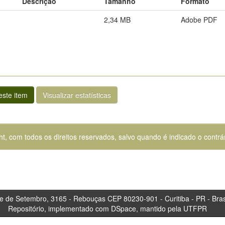
Descrição
Tamanho
Formato
2,34 MB
Adobe PDF
ste item
Visualizar estatísticas
ht, com todos os direitos reservados, salvo quando é indicado o contrár
tembro, 3165 - Rebouças CEP 80230-901 - Curitiba 
Repositório, implementado com DSpace, mantido pela UTFPR