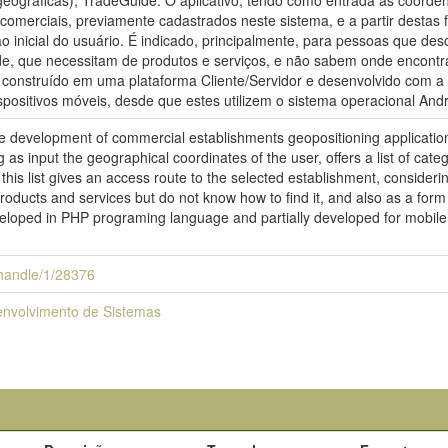
eográficas), TradeGuide. O aplicativo, tendo como entrada as coordena
comerciais, previamente cadastrados neste sistema, e a partir destas 
o inicial do usuário. É indicado, principalmente, para pessoas que d
de, que necessitam de produtos e serviços, e não sabem onde encont
oi construído em uma plataforma Cliente/Servidor e desenvolvido co
positivos móveis, desde que estes utilizem o sistema operacional Andro
e development of commercial establishments geopositioning application
 as input the geographical coordinates of the user, offers a list of ca
this list gives an access route to the selected establishment, considering 
products and services but do not know how to find it, and also as a form
veloped in PHP programing language and partially developed for mobile
i/handle/1/28376
envolvimento de Sistemas