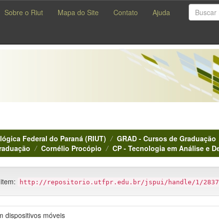
Sobre o Riut
Mapa do Site
Contato
Ajuda
lógica Federal do Paraná (RIUT)
GRAD - Cursos de Graduação
Graduação
Cornélio Procópio
CP - Tecnologia em Análise e 
 item:
http://repositorio.utfpr.edu.br/jspui/handle/1/2837
 dispositivos móveis