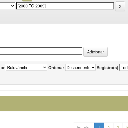
por
Ordenar
Registro(s)
Anterior
1
2
3