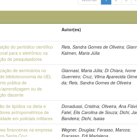
o
Autor(es)
sição do periódico científico
Reis, Sandra Gomes de Oliveira; Giann
ional para o eletrônico na
Kaimen, Maria Júlia
ação de pesquisadores
ização de seminários no
Giannasi, Maria Júlia; Di Chiara, Ivone
 de biblioteconomia da UEL
Guerreiro; Cruz, Vilma Aparecida Gim
nto prática de
da; Reis, Sandra Gomes de Oliveira
o/aprendizagem ou de
ção discente
ão de lipídios na dieta e
Donadussi, Cristina; Oliveira, Ana Fláv
adores antropométricos de
Fatel, Elis Carolina de Souza; Dichi, J
idade em policiais militares
Bandeira; Dichi, Isaias
ões financeiras na empresa
Wegner, Douglas; Ferasso, Marcos;
tos Santa Cruz
Fracasso, Edi Madalena