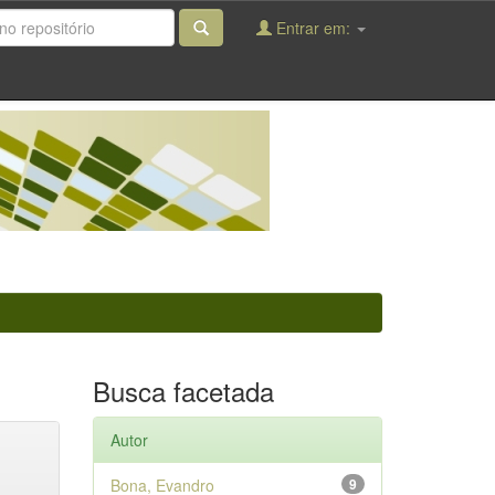
Entrar em:
Busca facetada
Autor
Bona, Evandro
9