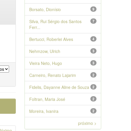
Borsato, Dionísio
9
Silva, Rui Sérgio dos Santos
7
Ferr...
Bertucci, Roberlei Alves
4
Nehmzow, Ulrich
3
Vieira Neto, Hugo
3
Carneiro, Renato Lajarim
2
Fidelis, Dayanne Aline de Souza
2
Foltran, Maria José
2
Moreira, Ivanira
2
próximo >
Póximo