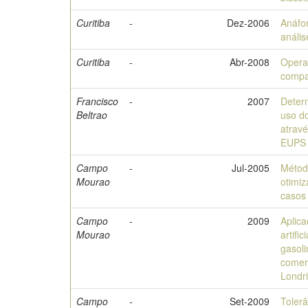
Curitiba
-
Dez-2006
Anáfo
anális
Curitiba
-
Abr-2008
Opera
compa
Francisco
-
2007
Deter
Beltrao
uso do
atravé
EUPS 
Campo
-
Jul-2005
Métod
Mourao
otimiz
casos
Campo
-
2009
Aplica
Mourao
artifi
gasoli
comer
Londr
Campo
-
Set-2009
Toler