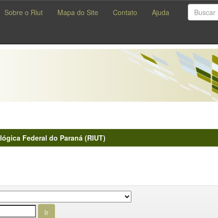
Sobre o Riut
Mapa do Site
Contato
Ajuda
lógica Federal do Paraná (RIUT)