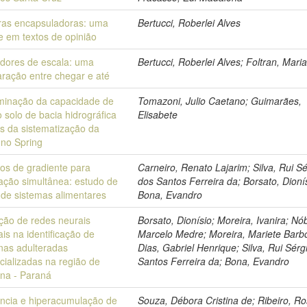
ras encapsuladoras: uma
Bertucci, Roberlei Alves
e em textos de opinião
dores de escala: uma
Bertucci, Roberlei Alves; Foltran, Mari
ração entre chegar e até
minação da capacidade de
Tomazoni, Julio Caetano; Guimarães,
 solo de bacia hidrográfica
Elisabete
s da sistematização da
no Spring
os de gradiente para
Carneiro, Renato Lajarim; Silva, Rui Sé
ação simultânea: estudo de
dos Santos Ferreira da; Borsato, Dioní
 de sistemas alimentares
Bona, Evandro
ção de redes neurais
Borsato, Dionísio; Moreira, Ivanira; Nó
ciais na identificação de
Marcelo Medre; Moreira, Mariete Barb
nas adulteradas
Dias, Gabriel Henrique; Silva, Rui Sérg
cializadas na região de
Santos Ferreira da; Bona, Evandro
ina - Paraná
ância e hiperacumulação de
Souza, Débora Cristina de; Ribeiro, R