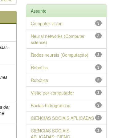
Assunto
Computer vision
3
Neural networks (Computer
3
science)
asi-
Redes neurais (Computação)
3
Robotics
3
enes
Robótica
3
Visão por computador
3
Bacias hidrográficas
2
ia de;
ane
CIENCIAS SOCIAIS APLICADAS
2
CIENCIAS SOCIAIS
2
APLICADAS::CIENC...