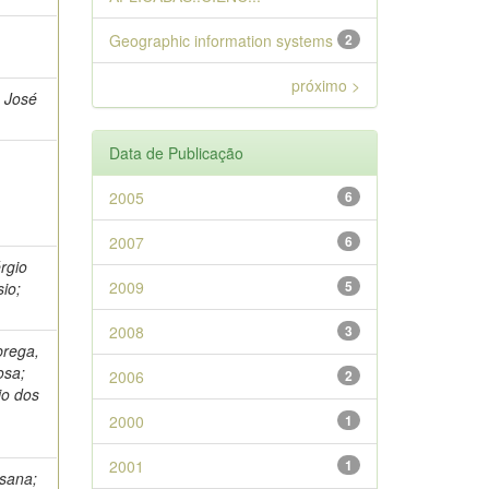
Geographic information systems
2
próximo >
a José
Data de Publicação
2005
6
2007
6
rgio
2009
5
sio;
2008
3
brega,
osa;
2006
2
io dos
2000
1
2001
1
osana;