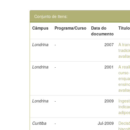
Conjunto de itens:
Câmpus
Programa/Curso
Data do
Títul
documento
Londrina
-
2007
A tran
tradic
avali
Londrina
-
2001
A real
curso
enqua
ensin
avalia
Londrina
-
2009
Ingest
indic
adipos
Curitiba
-
Jul-2009
Decis
biscoi