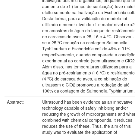
inativação dos microrganismos, enquanto que 
aumento de x1 (tempo de sonicação) teve maior
efeito somente na inativação da Escherichia coli.
Desta forma, para a validação do modelo foi
utilizado o menor nível de x1 e maior nível de x2
em amostras de água do tanque de resfriament
de carcaças de aves a 25, 16 e 4 ºC. Observou-
se a 25 ºC redução na contagem Salmonella
Typhimurium e Escherichia coli de 49% e 31%,
respectivamente, quando comparada a condiçã
experimental ao controle (sem ultrassom e ClO2
Além disso, nas temperaturas utilizadas para a
água no pré-resfriamento (16 ºC) e resfriamento
(4 ºC) de carcaça de aves, a combinação do
ultrassom e ClO2 promoveu a redução de até
100% da contagem de Salmonella Typhimurium.
Abstract:
Ultrasound has been evidence as an innovative
technology capable of safely inhibiting and/or
reducing the growth of microorganisms and whe
combined with chemical compounds, it reduces
reduces the use of these. Thus, the aim of this
study was to evaluate the application of