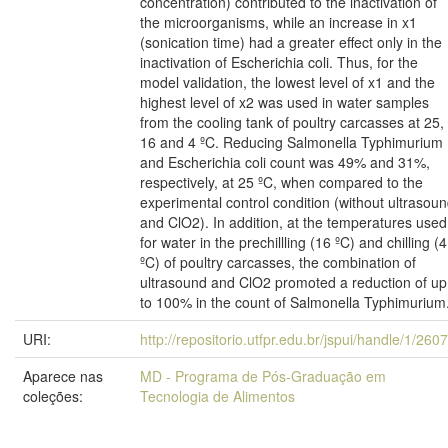
concentration) contributed to the inactivation of
the microorganisms, while an increase in x1
(sonication time) had a greater effect only in the
inactivation of Escherichia coli. Thus, for the
model validation, the lowest level of x1 and the
highest level of x2 was used in water samples
from the cooling tank of poultry carcasses at 25,
16 and 4 ºC. Reducing Salmonella Typhimurium
and Escherichia coli count was 49% and 31%,
respectively, at 25 ºC, when compared to the
experimental control condition (without ultrasou
and ClO2). In addition, at the temperatures used
for water in the prechillling (16 ºC) and chilling (4
ºC) of poultry carcasses, the combination of
ultrasound and ClO2 promoted a reduction of up
to 100% in the count of Salmonella Typhimurium
URI:
http://repositorio.utfpr.edu.br/jspui/handle/1/260
Aparece nas
MD - Programa de Pós-Graduação em
coleções:
Tecnologia de Alimentos