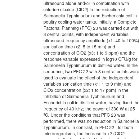
ultrasound alone and/or in combination with
chlorine dioxide (ClO2) in the reduction of
Salmonella Typhimurium and Escherichia coli in
poultry cooling water tanks. Initially, a Complete
Factorial Planning (PFC) 23 was carried out with
3 central points, with independent variables:
ultrasound frequency amplitude (x1: 40 to 100%)
sonication time (x2: 5 to 15 min) and
concentration of ClO2 (x3: 1 to 9 ppm) and the
response variable expressed in log10 CFU/g for
Salmonella Typhimurium in distilled water. In the
sequence, two PFC 22 with 3 central points wer
used to evaluate the effect of the independent
variables sonication time (x1: 1 to 9 min) and
ClO2 concentration (x2: 1 to 17 ppm) in the
inhibition of Salmonella Typhimurium and
Escherichia coli in distilled water, having fixed th
frequency of 40 kHz; the power of 330 W at 25
ºC. Under the conditions that PFC 23 was
performed, there was no reduction in Salmonella
Typhimurium. In contrast, in PFC 22 , for both
microorganisms, the increase in x2 (ClO2