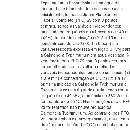
Typhimurium e Escherichia coli na água do
tanque de resfriamento de carcaças de aves.
Inicialmente, foi realizado um Planejamento
Fatorial Completo (PFC) 23 com 3 pontos
centrais, sendo as variáveis independentes:
amplitude de frequência do ultrassom (x1: 40 a
100%), tempo de sonicação (x2: 5 a 15 min) e
concentração de ClO2 (x3: 1 a 9 ppm) e a
variável resposta expressa em log10 UFC/g par
a Salmonella Typhimurium em água destilada. 
sequência, dois PFC 22 com 3 pontos centrais
foram utilizados para avaliar o efeito das
variáveis independentes tempo de sonicação (x1
1 a 9 min) e concentração de ClO2 (x2: 1 a 17
ppm) na inibição da Salmonella Typhimurium e
Escherichia coli em água destilada, tendo fixo a
frequência de 40 kHz; a potência de 330 W e a
temperatura de 25 °C. Nas condições que o PF
23 foi realizado não houve redução da
Salmonella Typhimurium. Ao contrário, nos PFC
22 , para ambos os microrganismos, o aumento
de x2 (concentração de ClO2) contribuiu para a