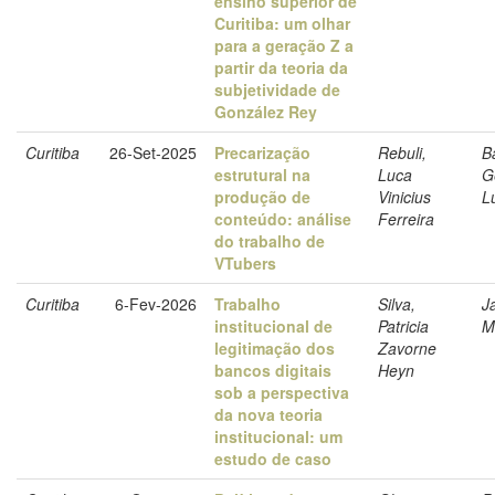
ensino superior de
Curitiba: um olhar
para a geração Z a
partir da teoria da
subjetividade de
González Rey
Curitiba
26-Set-2025
Precarização
Rebuli,
B
estrutural na
Luca
G
produção de
Vinicius
L
conteúdo: análise
Ferreira
do trabalho de
VTubers
Curitiba
6-Fev-2026
Trabalho
Silva,
J
institucional de
Patricia
M
legitimação dos
Zavorne
bancos digitais
Heyn
sob a perspectiva
da nova teoria
institucional: um
estudo de caso