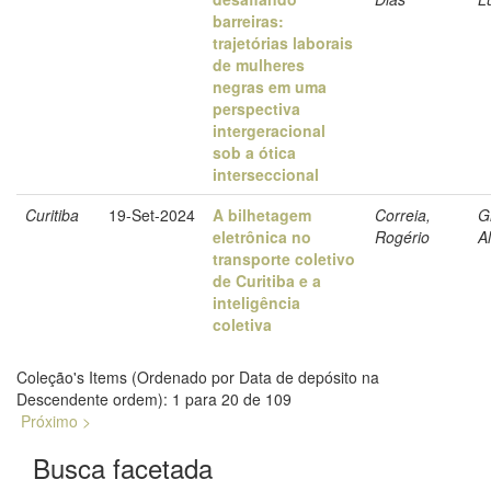
barreiras:
trajetórias laborais
de mulheres
negras em uma
perspectiva
intergeracional
sob a ótica
interseccional
Curitiba
19-Set-2024
A bilhetagem
Correia,
G
eletrônica no
Rogério
A
transporte coletivo
de Curitiba e a
inteligência
coletiva
Coleção's Items (Ordenado por Data de depósito na
Descendente ordem): 1 para 20 de 109
Próximo >
Busca facetada