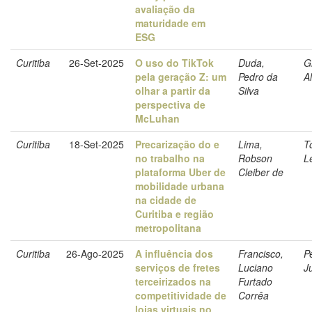
avaliação da
maturidade em
ESG
Curitiba
26-Set-2025
O uso do TikTok
Duda,
G
pela geração Z: um
Pedro da
A
olhar a partir da
Silva
perspectiva de
McLuhan
Curitiba
18-Set-2025
Precarização do e
Lima,
T
no trabalho na
Robson
L
plataforma Uber de
Cleiber de
mobilidade urbana
na cidade de
Curitiba e região
metropolitana
Curitiba
26-Ago-2025
A influência dos
Francisco,
P
serviços de fretes
Luciano
J
terceirizados na
Furtado
competitividade de
Corrêa
lojas virtuais no