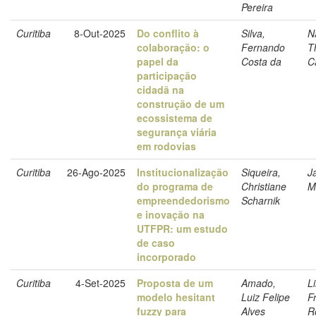
Pereira
Curitiba
8-Out-2025
Do conflito à
Silva,
N
colaboração: o
Fernando
T
papel da
Costa da
C
participação
cidadã na
construção de um
ecossistema de
segurança viária
em rodovias
Curitiba
26-Ago-2025
Institucionalização
Siqueira,
J
do programa de
Christiane
M
empreendedorismo
Scharnik
e inovação na
UTFPR: um estudo
de caso
incorporado
Curitiba
4-Set-2025
Proposta de um
Amado,
L
modelo hesitant
Luiz Felipe
F
fuzzy para
Alves
R