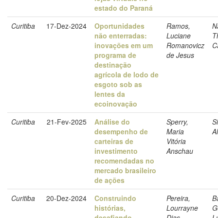
estado do Paraná
Curitiba
17-Dez-2024
Oportunidades
Ramos,
N
não enterradas:
Luciane
T
inovações em um
Romanovicz
C
programa de
de Jesus
destinação
agrícola de lodo de
esgoto sob as
lentes da
ecoinovação
Curitiba
21-Fev-2025
Análise do
Sperry,
S
desempenho de
Maria
A
carteiras de
Vitória
investimento
Anschau
recomendadas no
mercado brasileiro
de ações
Curitiba
20-Dez-2024
Construindo
Pereira,
B
histórias,
Lourrayne
G
desafiando
Dias
L