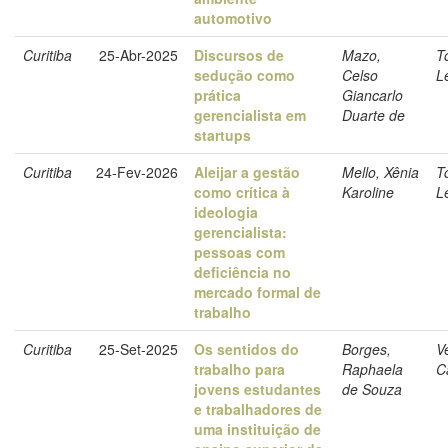
automotivo
Curitiba
25-Abr-2025
Discursos de
Mazo,
T
sedução como
Celso
L
prática
Giancarlo
gerencialista em
Duarte de
startups
Curitiba
24-Fev-2026
Aleijar a gestão
Mello, Xênia
T
como crítica à
Karoline
L
ideologia
gerencialista:
pessoas com
deficiência no
mercado formal de
trabalho
Curitiba
25-Set-2025
Os sentidos do
Borges,
Ve
trabalho para
Raphaela
C
jovens estudantes
de Souza
e trabalhadores de
uma instituição de