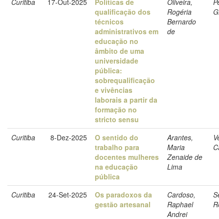
Curitiba
17-Out-2025
Políticas de
Oliveira,
P
qualificação dos
Rogéria
G
técnicos
Bernardo
administrativos em
de
educação no
âmbito de uma
universidade
pública:
sobrequalificação
e vivências
laborais a partir da
formação no
stricto sensu
Curitiba
8-Dez-2025
O sentido do
Arantes,
Ve
trabalho para
Maria
C
docentes mulheres
Zenaide de
na educação
Lima
pública
Curitiba
24-Set-2025
Os paradoxos da
Cardoso,
Se
gestão artesanal
Raphael
R
Andrei