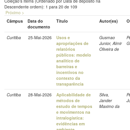
Coleção's Items (Ordenado por Data de depósito na
Descendente ordem): 1 para 20 de 109
Próximo >
Câmpus
Data do
Título
Autor(es)
O
documento
Curitiba
25-Mai-2026
Usos e
Gusmao
P
apropriações de
Junior, Almir
G
relatórios
Oliveira de
públicos: modelo
analítico de
barreiras e
incentivos no
contexto da
transparência
Curitiba
28-Mai-2026
Aplicabilidade de
Silva,
P
métodos de
Jander
J
estudo de tempos
Maximo da
e movimentos na
intralogística:
evidências em
ambiente