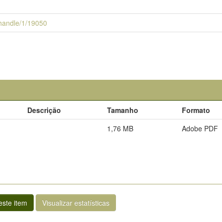
i/handle/1/19050
Descrição
Tamanho
Formato
1,76 MB
Adobe PDF
ste item
Visualizar estatísticas