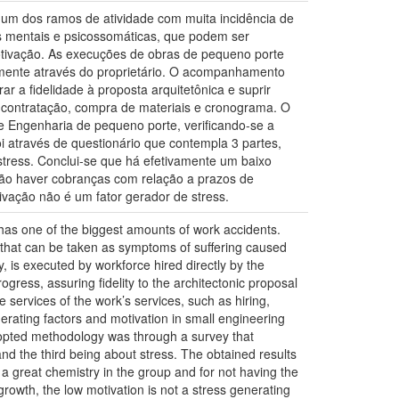
 um dos ramos de atividade com muita incidência de
s mentais e psicossomáticas, que podem ser
otivação. As execuções de obras de pequeno porte
amente através do proprietário. O acompanhamento
r a fidelidade à proposta arquitetônica e suprir
o contratação, compra de materiais e cronograma. O
e Engenharia de pequeno porte, verificando-se a
oi através de questionário que contempla 3 partes,
 stress. Conclui-se que há efetivamente um baixo
não haver cobranças com relação a prazos de
ivação não é um fator gerador de stress.
 has one of the biggest amounts of work accidents.
that can be taken as symptoms of suffering caused
ty, is executed by workforce hired directly by the
rogress, assuring fidelity to the architectonic proposal
 services of the work’s services, such as hiring,
erating factors and motivation in small engineering
adopted methodology was through a survey that
and the third being about stress. The obtained results
h a great chemistry in the group and for not having the
growth, the low motivation is not a stress generating