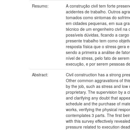
Resumo:
A construção civil tem forte pres
acidentes de trabalho. Outros ag
tomados como sintomas do sofrimen
em cidades pequenas, em sua gran
técnico de um engenheiro civil na 
possíveis dúvidas, ficando a carg
presente trabalho tem como objeti
resposta física que o stress gera 
sendo a primeira a análise de fato
nível de stress, pelo fato de ser
execução, e por serem pessoas de 
Abstract:
Civil construction has a strong pr
Other common aggravations of this
by the job, such as stress and low m
proprietary. The supervision by a ci
and clarifying any doubt that appea
schedule and the purchase of mater
works, verifying the physical resp
contemplates 3 parts. The first bei
with this survey effectively reveal
pressure related to execution deadl