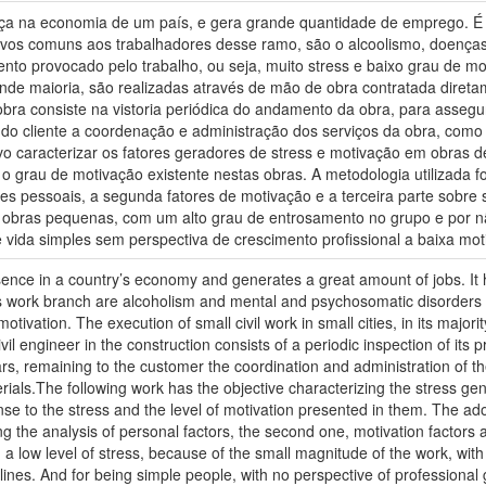
ença na economia de um país, e gera grande quantidade de emprego. É
ravos comuns aos trabalhadores desse ramo, são o alcoolismo, doença
to provocado pelo trabalho, ou seja, muito stress e baixo grau de m
de maioria, são realizadas através de mão de obra contratada diret
obra consiste na vistoria periódica do andamento da obra, para assegura
o do cliente a coordenação e administração dos serviços da obra, com
vo caracterizar os fatores geradores de stress e motivação em obras d
e o grau de motivação existente nestas obras. A metodologia utilizada f
res pessoais, a segunda fatores de motivação e a terceira parte sobre
em obras pequenas, com um alto grau de entrosamento no grupo e por 
vida simples sem perspectiva de crescimento profissional a baixa mot
esence in a country’s economy and generates a great amount of jobs. It
 work branch are alcoholism and mental and psychosomatic disorders 
otivation. The execution of small civil work in small cities, in its majori
vil engineer in the construction consists of a periodic inspection of its p
rs, remaining to the customer the coordination and administration of the
ials.The following work has the objective characterizing the stress gen
onse to the stress and the level of motivation presented in them. The 
ng the analysis of personal factors, the second one, motivation factors 
ed a low level of stress, because of the small magnitude of the work, wit
ines. And for being simple people, with no perspective of professional 