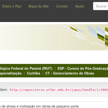
Sobre o Riut
Mapa do Site
Contato
Ajuda
lógica Federal do Paraná (RIUT)
ESP - Cursos de Pós-Graduaçã
specialização
Curitiba
CT - Gerenciamento de Obras
 item:
http://repositorio.utfpr.edu.br/jspui/handle/1/1905
es de stress e motivação em obras de pequeno porte