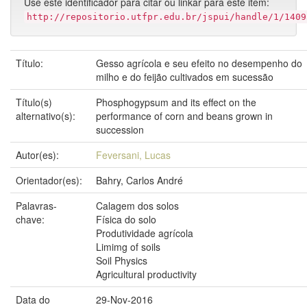
Use este identificador para citar ou linkar para este item:
http://repositorio.utfpr.edu.br/jspui/handle/1/1409
Título:
Gesso agrícola e seu efeito no desempenho do
milho e do feijão cultivados em sucessão
Título(s)
Phosphogypsum and its effect on the
alternativo(s):
performance of corn and beans grown in
succession
Autor(es):
Feversani, Lucas
Orientador(es):
Bahry, Carlos André
Palavras-
Calagem dos solos
chave:
Física do solo
Produtividade agrícola
Limimg of soils
Soil Physics
Agricultural productivity
Data do
29-Nov-2016