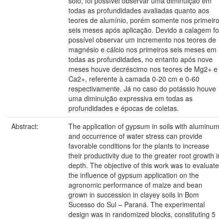
solo, foi possível observar uma diminuição em
todas as profundidades avaliadas quanto aos
teores de alumínio, porém somente nos primeir
seis meses após aplicação. Devido a calagem fo
possível observar um incremento nos teores de
magnésio e cálcio nos primeiros seis meses em
todas as profundidades, no entanto após nove
meses houve decréscimo nos teores de Mg2+ e
Ca2+, referente à camada 0-20 cm e 0-60
respectivamente. Já no caso do potássio houve
uma diminuição expressiva em todas as
profundidades e épocas de coletas.
Abstract:
The application of gypsum in soils with aluminu
and occurrence of water stress can provide
favorable conditions for the plants to increase
their productivity due to the greater root growth i
depth. The objective of this work was to evaluate
the influence of gypsum application on the
agronomic performance of maize and bean
grown in succession in clayey soils in Bom
Sucesso do Sul – Paraná. The experimental
design was in randomized blocks, constituting 5