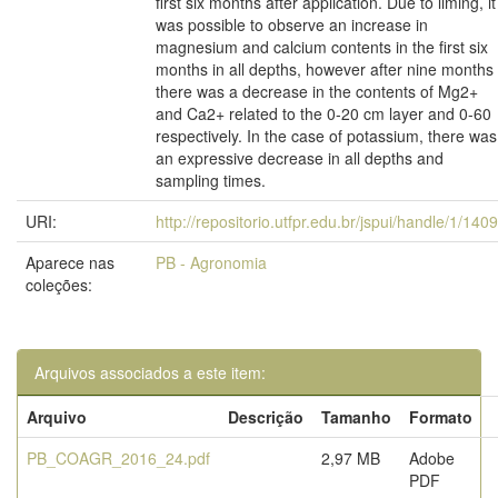
first six months after application. Due to liming, it
was possible to observe an increase in
magnesium and calcium contents in the first six
months in all depths, however after nine months
there was a decrease in the contents of Mg2+
and Ca2+ related to the 0-20 cm layer and 0-60
respectively. In the case of potassium, there was
an expressive decrease in all depths and
sampling times.
URI:
http://repositorio.utfpr.edu.br/jspui/handle/1/140
Aparece nas
PB - Agronomia
coleções:
Arquivos associados a este item:
Arquivo
Descrição
Tamanho
Formato
PB_COAGR_2016_24.pdf
2,97 MB
Adobe
PDF