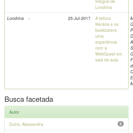
integral de
Londrina
Londrina
-
25-Jul-2017
A leitura
M
literária e os
G
booktubers:
P
uma
D
experiência
A
com a
S
WebQuest em
G
sala de aula
F
d
C
E
M
Busca facetada
Autor
Dutra, Alessandra
5