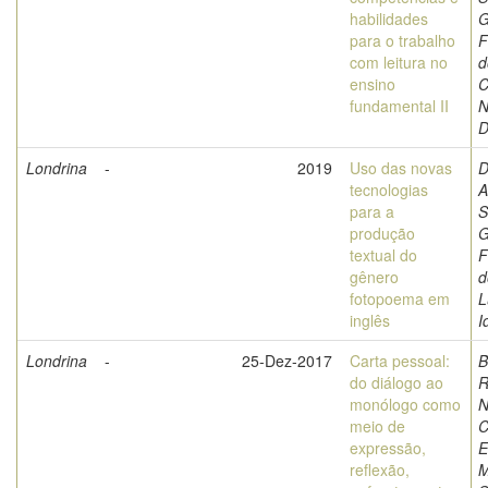
habilidades
G
para o trabalho
F
com leitura no
d
ensino
C
fundamental II
N
D
Londrina
-
2019
Uso das novas
D
tecnologias
A
para a
S
produção
G
textual do
F
gênero
d
fotopoema em
L
inglês
I
Londrina
-
25-Dez-2017
Carta pessoal:
B
do diálogo ao
R
monólogo como
N
meio de
C
expressão,
E
reflexão,
M