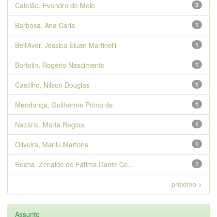
Catelão, Evandro de Melo
2
Barbosa, Ana Carla
1
Bell’Aver, Jéssica Eluan Martinelli
1
Bortolin, Rogério Nascimento
1
Castilho, Nilson Douglas
1
Mendonça, Guilherme Primo de
1
Nazário, Marta Regina
1
Oliveira, Marilu Martens
1
Rocha, Zenaide de Fátima Dante Co...
1
próximo >
Assunto