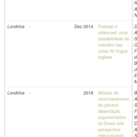
R
A
N
Londrina
-
Dez-2014
Podcast e
D
videocast: uma
A
possibilidade de
S
trabalho nas
G
aulas de língua
F
inglesa
d
B
J
E
M
Londrina
-
2018
Módulo de
B
reconhecimento
A
do gênero:
S
dissertação
F
argumentativa
W
do Enem sob
D
perspectiva
A
interacionista
S