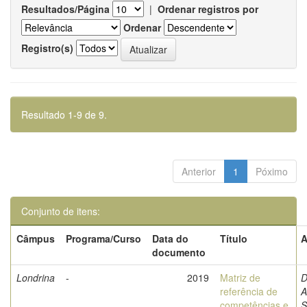
Resultados/Página
|
Ordenar registros por
Ordenar
Registro(s)
Resultado 1-9 de 9.
Anterior
1
Póximo
Conjunto de itens:
Câmpus
Programa/Curso
Data do
Título
A
documento
Londrina
-
2019
Matriz de
D
referência de
A
competências e
S