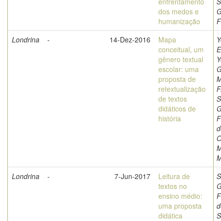
enfrentamento
S
dos medos e
G
humanização
F
Londrina
-
14-Dez-2016
Mapa
Y
conceitual, um
E
gênero textual
Y
escolar: uma
G
proposta de
M
retextualização
F
de textos
S
didáticos de
G
história
F
d
O
M
M
Londrina
-
7-Jun-2017
Leitura de
S
textos no
G
ensino médio:
F
uma proposta
d
didática
S