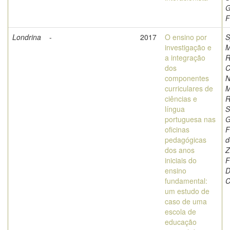
G
F
Londrina
-
2017
O ensino por
S
investigação e
M
a integração
R
dos
C
componentes
N
curriculares de
M
ciências e
R
língua
S
portuguesa nas
G
oficinas
F
pedagógicas
d
dos anos
Z
iniciais do
F
ensino
D
fundamental:
C
um estudo de
caso de uma
escola de
educação