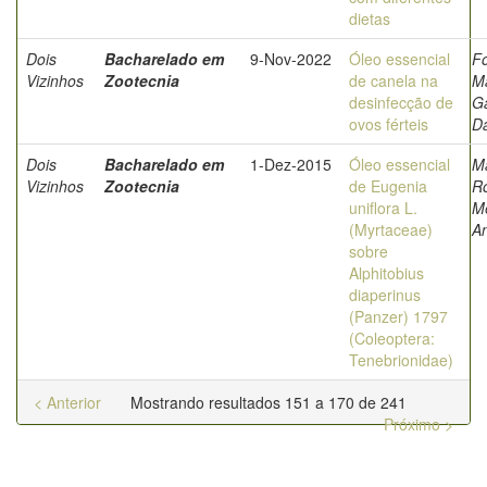
dietas
Dois
Bacharelado em
9-Nov-2022
Óleo essencial
F
Vizinhos
Zootecnia
de canela na
M
desinfecção de
Ga
ovos férteis
D
Dois
Bacharelado em
1-Dez-2015
Óleo essencial
Ma
Vizinhos
Zootecnia
de Eugenia
R
uniflora L.
M
(Myrtaceae)
A
sobre
Alphitobius
diaperinus
(Panzer) 1797
(Coleoptera:
Tenebrionidae)
< Anterior
Mostrando resultados 151 a 170 de 241
Próximo >