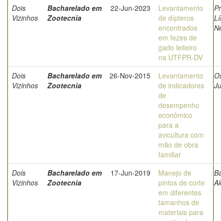
Dois
Bacharelado em
22-Jun-2023
Levantamento
Pr
Vizinhos
Zootecnia
de dípteros
Lí
encontrados
N
em fezes de
gado leiteiro
na UTFPR-DV
Dois
Bacharelado em
26-Nov-2015
Levantamento
O
Vizinhos
Zootecnia
de indicadores
Ju
de
desempenho
econômico
para a
avicultura com
mão de obra
familiar
Dois
Bacharelado em
17-Jun-2019
Manejo de
Ba
Vizinhos
Zootecnia
pintos de corte
A
em diferentes
tamanhos de
materiais para