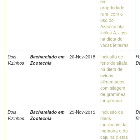
em
propriedade
rural com o
uso do
Azadirachta
indica A. Juss
na dieta de
vacas leiteiras
Dois
Bacharelado em
20-Nov-2018
Inclusão de
Pe
Vizinhos
Zootecnia
feno de alfafa
Da
na dieta de
ovinos
alimentados
com silagem
de gramínea
temperada
Dois
Bacharelado em
25-Nov-2015
Inclusão de
D
Vizinhos
Zootecnia
óleos
B
funcionais da
mamona e do
caju na dietas