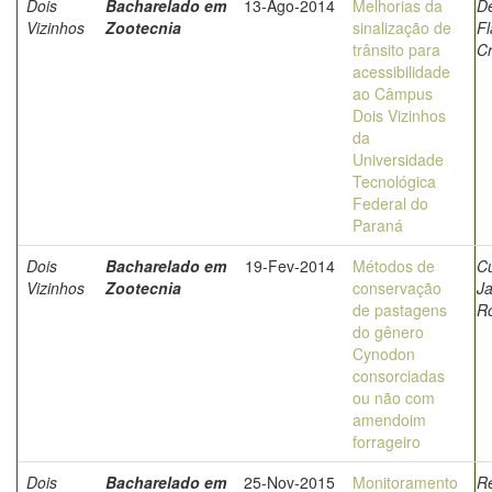
Dois
Bacharelado em
13-Ago-2014
Melhorias da
De
Vizinhos
Zootecnia
sinalização de
Fl
trânsito para
Cr
acessibilidade
ao Câmpus
Dois Vizinhos
da
Universidade
Tecnológica
Federal do
Paraná
Dois
Bacharelado em
19-Fev-2014
Métodos de
C
Vizinhos
Zootecnia
conservação
J
de pastagens
R
do gênero
Cynodon
consorciadas
ou não com
amendoim
forrageiro
Dois
Bacharelado em
25-Nov-2015
Monitoramento
Re