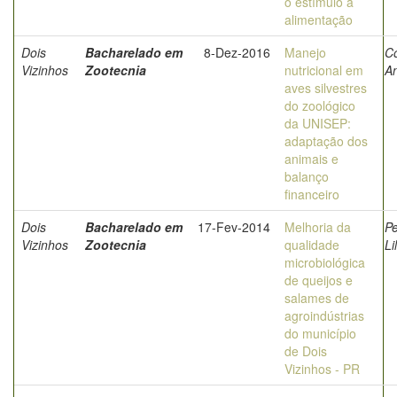
o estímulo a
alimentação
Dois
Bacharelado em
8-Dez-2016
Manejo
Co
Vizinhos
Zootecnia
nutricional em
An
aves silvestres
do zoológico
da UNISEP:
adaptação dos
animais e
balanço
financeiro
Dois
Bacharelado em
17-Fev-2014
Melhoria da
Pe
Vizinhos
Zootecnia
qualidade
Li
microbiológica
de queijos e
salames de
agroindústrias
do município
de Dois
Vizinhos - PR