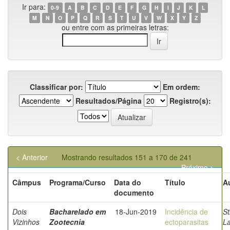
Ir para:
0-9
A
B
C
D
E
F
G
H
I
J
K
L
M
N
O
P
Q
R
S
T
U
V
W
X
Y
Z
ou entre com as primeiras letras:
Classificar por:
Em ordem:
Resultados/Página
Registro(s):
< Anterior
Mostrando resultados 151 a 170 de 241
Próximo >
Câmpus
Programa/Curso
Data do
Título
A
documento
Dois
Bacharelado em
18-Jun-2019
Incidência de
St
Vizinhos
Zootecnia
ectoparasitas
La