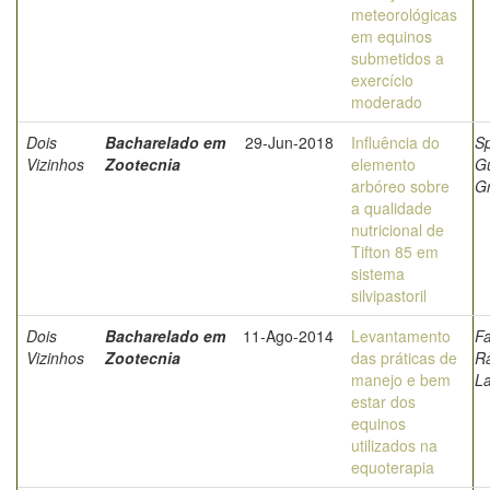
meteorológicas
em equinos
submetidos a
exercício
moderado
Dois
Bacharelado em
29-Jun-2018
Influência do
Sp
Vizinhos
Zootecnia
elemento
G
arbóreo sobre
G
a qualidade
nutricional de
Tifton 85 em
sistema
silvipastoril
Dois
Bacharelado em
11-Ago-2014
Levantamento
Fa
Vizinhos
Zootecnia
das práticas de
R
manejo e bem
La
estar dos
equinos
utilizados na
equoterapia