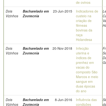
de ovinos
Dois
Bacharelado em
23-Jun-2015
Indicadores de
Le
Vizinhos
Zootecnia
custeio na
C
criação de
V
fêmeas
H
bovinas da
raça
Holandesa
Dois
Bacharelado em
20-Nov-2018
Infecção
Fr
Vizinhos
Zootecnia
uterina e
S
índices de
Da
prenhez em
G
vacas do
composto São
Marcos e meio
sangue em
duas épocas
do ano
Dois
Bacharelado em
8-Jun-2016
Influência das
Si
Vizinhos
Zootecnia
condições
d