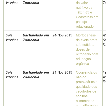
Vizinhos
Zootecnia
do valor
Ti
nutritivo de
Tifton 85 e
Coastcross em
pastejo
rotacionado
Dois
Bacharelado em
24-Nov-2015
Morfogênese
Al
Vizinhos
Zootecnia
de aveia preta
S
submetida a
Ke
doses de
nitrogênio com
adubação
orgânica
Dois
Bacharelado em
24-Nov-2015
Ocorrência ou
F
Vizinhos
Zootecnia
não de
Al
protozoários e
F
qualidade dos
cecotrófos de
coelhos
alimentados
com diferentes